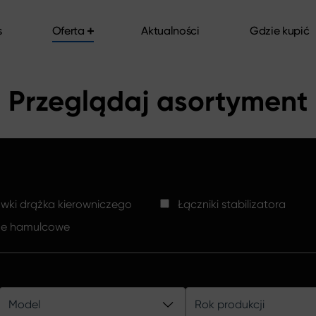
s
Oferta
Aktualności
Gdzie kupić
s
Oferta
Aktualności
Gdzie kupić
Przeglądaj asortyment
ki drążka kierowniczego
Łączniki stabilizatora
ze hamulcowe
Model
Rok produkcji