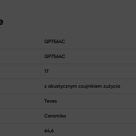
e
QP7564C
QP7564C
17
z akustycznym czujnikiem zużycia
Teves
Ceramika
64,6