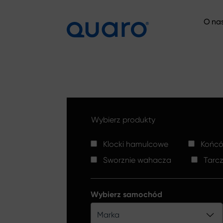
O na
O na
Wybierz produkty
Klocki hamulcowe
Końców
Sworznie wahacza
Tarc
Wybierz samochód
Marka