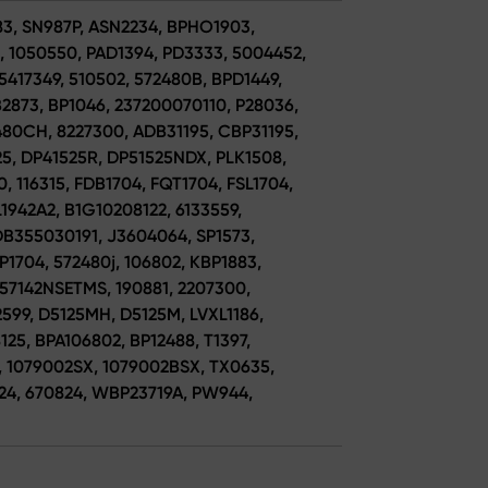
83, SN987P, ASN2234, BPHO1903,
 1050550, PAD1394, PD3333, 5004452,
5417349, 510502, 572480B, BPD1449,
2873, BP1046, 237200070110, P28036,
2480CH, 8227300, ADB31195, CBP31195,
525, DP41525R, DP51525NDX, PLK1508,
, 116315, FDB1704, FQT1704, FSL1704,
1942A2, B1G10208122, 6133559,
DB355030191, J3604064, SP1573,
P1704, 572480j, 106802, KBP1883,
057142NSETMS, 190881, 2207300,
2599, D5125MH, D5125M, LVXL1186,
25, BPA106802, BP12488, T1397,
3, 1079002SX, 1079002BSX, TX0635,
824, 670824, WBP23719A, PW944,