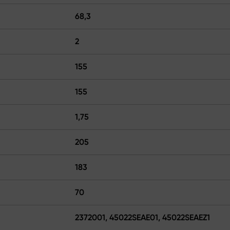
68,3
2
155
155
1,75
205
183
70
2372001, 45022SEAE01, 45022SEAEZ1