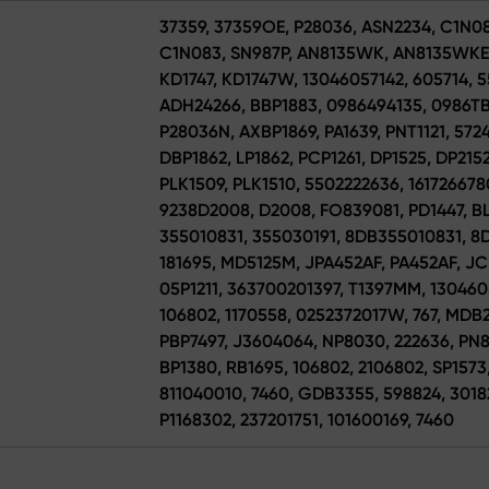
37359, 37359OE, P28036, ASN2234, C1N0
C1N083, SN987P, AN8135WK, AN8135WKE,
KD1747, KD1747W, 13046057142, 605714, 5
ADH24266, BBP1883, 0986494135, 0986TB
P28036N, AXBP1869, PA1639, PNT1121, 57
DBP1862, LP1862, PCP1261, DP1525, DP21
PLK1509, PLK1510, 5502222636, 1617266780
9238D2008, D2008, FO839081, PD1447, BL
355010831, 355030191, 8DB355010831, 8
181695, MD5125M, JPA452AF, PA452AF, JC
05P1211, 363700201397, T1397MM, 13046
106802, 1170558, 0252372017W, 767, MDB
PBP7497, J3604064, NP8030, 222636, PN81
BP1380, RB1695, 106802, 2106802, SP157
811040010, 7460, GDB3355, 598824, 301
P1168302, 237201751, 101600169, 7460