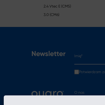
2.4 Vtec E (CM5)
3.0 (CM6)
Imię*
Newsletter
Potwierdzam z
O nas
Oferta