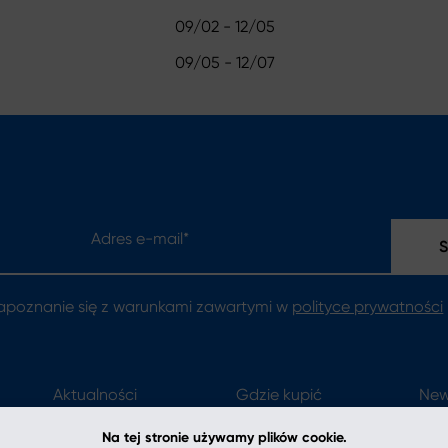
09/02 - 12/05
09/05 - 12/07
Adres e-mail*
apoznanie się z warunkami zawartymi w
polityce prywatności
Aktualności
Gdzie kupić
New
Kontakt
Na tej stronie używamy plików cookie.