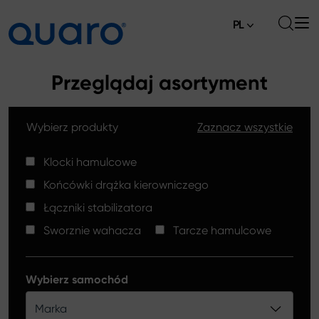
PL
O nas
Przeglądaj asortyment
Oferta
Wybierz produkty
Zaznacz wszystkie
Klocki hamulcowe
Aktualności
Tarcze hamulcowe High Carbon
Klocki hamulcowe
Gdzie kupić
Końcówki drążka kierowniczego
Końcówki drążków kierowniczych
Kontakt
Łączniki stabilizatora
Klocki hamulcowe Silver Ceramic
Sworznie wahacza
Tarcze hamulcowe
Łączniki stabilizatora
Tarcze hamulcowe
Wybierz samochód
Sworznie wahacza
Marka