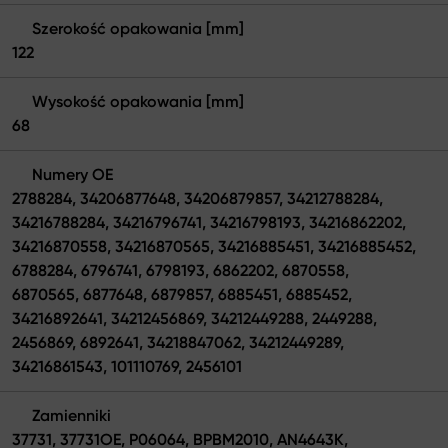
Szerokość opakowania [mm]
122
Wysokość opakowania [mm]
68
Numery OE
2788284, 34206877648, 34206879857, 34212788284,
34216788284, 34216796741, 34216798193, 34216862202,
34216870558, 34216870565, 34216885451, 34216885452,
6788284, 6796741, 6798193, 6862202, 6870558,
6870565, 6877648, 6879857, 6885451, 6885452,
34216892641, 34212456869, 34212449288, 2449288,
2456869, 6892641, 34218847062, 34212449289,
34216861543, 101110769, 2456101
Zamienniki
37731, 37731OE, P06064, BPBM2010, AN4643K,