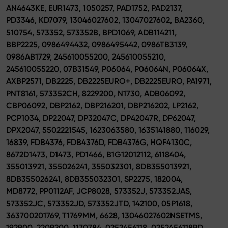
AN4643KE, EUR1473, 1050257, PAD1752, PAD2137,
PD3346, KD7079, 13046027602, 13047027602, BA2360,
510754, 573352, 573352B, BPD1069, ADB114211,
BBP2225, 0986494432, 0986495442, 0986TB3139,
0986AB1729, 245610055200, 245610055210,
245610055220, 07B31549, P06064, P06064N, P06064X,
AXBP2571, DB2225, DB2225EURO+, DB2225EURO, PA1971,
PNT8161, 573352CH, 8229200, N1730, ADB06092,
CBP06092, DBP2162, DBP216201, DBP216202, LP2162,
PCP1034, DP22047, DP32047C, DP42047R, DP62047,
DPX2047, 5502221545, 1623063580, 1635141880, 116029,
16839, FDB4376, FDB4376D, FDB4376G, HQF4130C,
8672D1473, D1473, PD1466, B1G12012112, 6118404,
355013921, 355026241, 355032301, 8DB355013921,
8DB355026241, 8DB355032301, SP2275, 182004,
MD8772, PP0112AF, JCP8028, 573352J, 573352JAS,
573352JC, 573352JD, 573352JTD, 142100, 05P1618,
363700201769, T1769MM, 6628, 13046027602NSETMS,
192900, 2209200, 1170784, 0252456118, 0252456118PD,