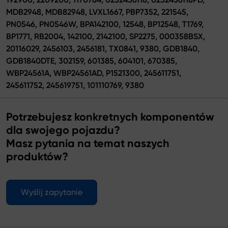
MDB2948, MDB82948, LVXL1667, PBP7352, 221545,
PN0546, PN0546W, BPA142100, 12548, BP12548, T1769,
BP1771, RB2004, 142100, 2142100, SP2275, 000358BSX,
20116029, 2456103, 2456181, TX0841, 9380, GDB1840,
GDB1840DTE, 302159, 601385, 604101, 670385,
WBP24561A, WBP24561AD, P1521300, 245611751,
245611752, 245619751, 101110769, 9380
Potrzebujesz konkretnych komponentów
dla swojego pojazdu?
Masz pytania na temat naszych
produktów?
Wyślij zapytanie