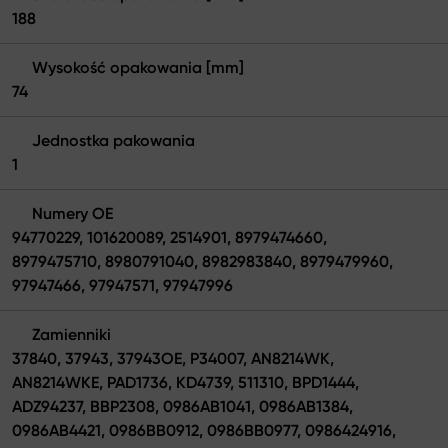
188
Wysokość opakowania [mm]
74
Jednostka pakowania
1
Numery OE
94770229, 101620089, 2514901, 8979474660,
8979475710, 8980791040, 8982983840, 8979479960,
97947466, 97947571, 97947996
Zamienniki
37840, 37943, 37943OE, P34007, AN8214WK,
AN8214WKE, PAD1736, KD4739, 511310, BPD1444,
ADZ94237, BBP2308, 0986AB1041, 0986AB1384,
0986AB4421, 0986BB0912, 0986BB0977, 0986424916,