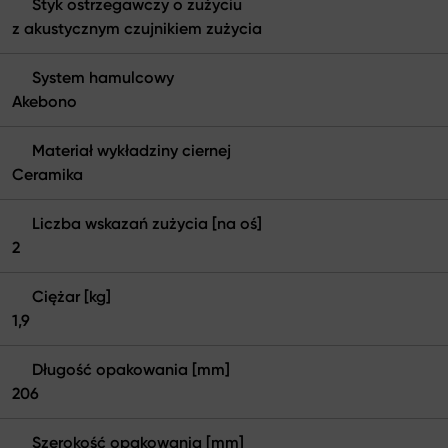
Styk ostrzegawczy o zużyciu
z akustycznym czujnikiem zużycia
System hamulcowy
Akebono
Materiał wykładziny ciernej
Ceramika
Liczba wskazań zużycia [na oś]
2
Ciężar [kg]
1,9
Długość opakowania [mm]
206
Szerokość opakowania [mm]