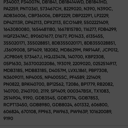
P34007, P34007N, DB1841, DB18414WD, DB1841HD,
PA2259, PNT0361, 573467CH, 8229020, N390, N390C,
ADB36006, CBP36006, DBP2229, DBP22291, LP2229,
DP42113R, DP62113, DPX2113, ECO1489, 5502221409,
1643080080, 1654481180, 1667815780, 116277, FDB4299,
HQF2347AC, 8906D1677, D1677, PD1433, 6135455,
355020171, 355028851, 8DB355020171, 8DB355028851,
J3609008, SP1409, 182082, MD8629M, PA914AF, JCP012,
JCP8069, 573467J, HQJ2347A, 140700, KBP2308,
05P1630, 363700202086, 193019, 2209020, 0252514917,
MDB3185, MDB83185, D4057M, LVXL1861, PBP7308,
N3609011, NP4005, NP4005SC, PF4589, 221409,
PN0822, BPA140700, BP12562, T2086, BP1779, RB2082,
140700, 2140700, 2119, SP1409, 000347BSX, TX1083,
2514904, 9190, GDB3545, GDB7774, GDB7853,
RCPT13450, GDB8980, GDB8024, 601332, 606800,
606824, 670108, FP963, PW963, PW963P, 101620089,
9190