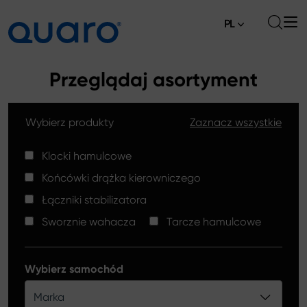
PL
O nas
Przeglądaj asortyment
Oferta
Wybierz produkty
Zaznacz wszystkie
Klocki hamulcowe
Aktualności
Tarcze hamulcowe High Carbon
Klocki hamulcowe
Gdzie kupić
Końcówki drążka kierowniczego
Końcówki drążków kierowniczych
Kontakt
Łączniki stabilizatora
Klocki hamulcowe Silver Ceramic
Sworznie wahacza
Tarcze hamulcowe
Łączniki stabilizatora
Tarcze hamulcowe
Wybierz samochód
Sworznie wahacza
Marka