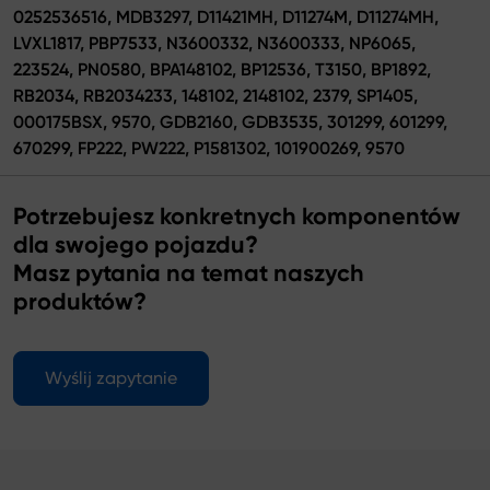
0252536516, MDB3297, D11421MH, D11274M, D11274MH,
LVXL1817, PBP7533, N3600332, N3600333, NP6065,
223524, PN0580, BPA148102, BP12536, T3150, BP1892,
RB2034, RB2034233, 148102, 2148102, 2379, SP1405,
000175BSX, 9570, GDB2160, GDB3535, 301299, 601299,
670299, FP222, PW222, P1581302, 101900269, 9570
Potrzebujesz konkretnych komponentów
dla swojego pojazdu?
Masz pytania na temat naszych
produktów?
Wyślij zapytanie