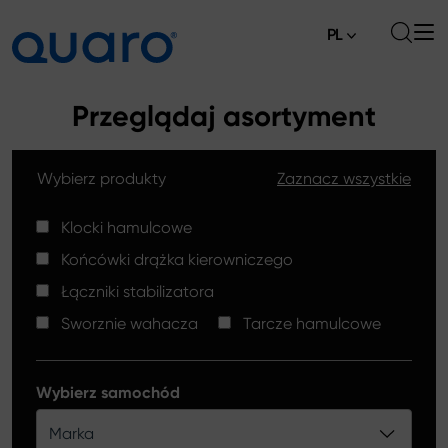
PL
O nas
Przeglądaj asortyment
Oferta
Wybierz produkty
Zaznacz wszystkie
Klocki hamulcowe
Aktualności
Tarcze hamulcowe High Carbon
Klocki hamulcowe
Gdzie kupić
Końcówki drążka kierowniczego
Końcówki drążków kierowniczych
Kontakt
Łączniki stabilizatora
Klocki hamulcowe Silver Ceramic
Sworznie wahacza
Tarcze hamulcowe
Łączniki stabilizatora
Tarcze hamulcowe
Wybierz samochód
Sworznie wahacza
Marka