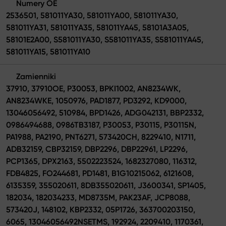
Numery OE
2536501, 581011YA30, 581011YA00, 581011YA30,
581011YA31, 581011YA35, 581011YA45, 58101A3A05,
58101E2A00, S581011YA30, S581011YA35, S581011YA45,
581011YA15, 581011YA10
Zamienniki
37910, 37910OE, P30053, BPKI1002, AN8234WK,
AN8234WKE, 1050976, PAD1877, PD3292, KD9000,
13046056492, 510984, BPD1426, ADG042131, BBP2332,
0986494688, 0986TB3187, P30053, P30115, P30115N,
PA1988, PA2190, PNT6271, 573420CH, 8229410, N1711,
ADB32159, CBP32159, DBP2296, DBP22961, LP2296,
PCP1365, DPX2163, 5502223524, 1682327080, 116312,
FDB4825, FO244681, PD1481, B1G10215062, 6121608,
6135359, 355020611, 8DB355020611, J3600341, SP1405,
182034, 182034233, MD8735M, PAK23AF, JCP8088,
573420J, 148102, KBP2332, 05P1726, 363700203150,
6065, 13046056492NSETMS, 192924, 2209410, 1170361,