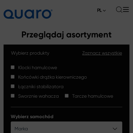
PL
O nas
Przeglądaj asortyment
Oferta
Wybierz produkty
Zaznacz wszystkie
Klocki hamulcowe
Aktualności
Tarcze hamulcowe High Carbon
Klocki hamulcowe
Gdzie kupić
Końcówki drążka kierowniczego
Końcówki drążków kierowniczych
Kontakt
Łączniki stabilizatora
Klocki hamulcowe Silver Ceramic
Sworznie wahacza
Tarcze hamulcowe
Łączniki stabilizatora
Tarcze hamulcowe
Wybierz samochód
Sworznie wahacza
Marka