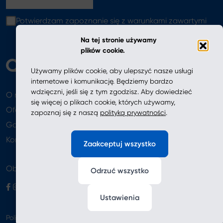
Potwierdzam zapoznanie się z warunkami zawartymi
w
polityce prywatności
Na tej stronie używamy
plików cookie.
Używamy plików cookie, aby ulepszyć nasze usługi
internetowe i komunikację. Będziemy bardzo
wdzięczni, jeśli się z tym zgodzisz. Aby dowiedzieć
O nas
Aktualności
się więcej o plikach cookie, których używamy,
Oferta
zapoznaj się z naszą
polityką prywatności
.
Gdzie kupić
Newsletter
Kontakt
Zaakceptuj wszystko
Obserwuj nas
Odrzuć wszystko
Ustawienia
Polityka prywatności