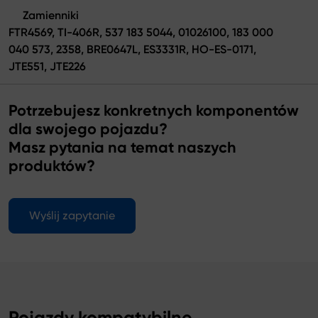
Zamienniki
FTR4569, TI-406R, 537 183 5044, 01026100, 183 000
040 573, 2358, BRE0647L, ES3331R, HO-ES-0171,
JTE551, JTE226
Potrzebujesz konkretnych komponentów
dla swojego pojazdu?
Masz pytania na temat naszych
produktów?
Wyślij zapytanie
Pojazdy kompatybilne