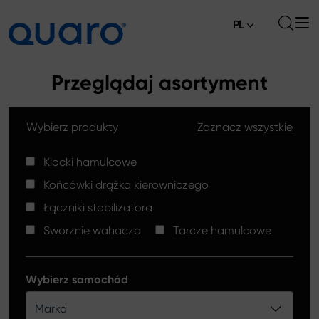
PL
O nas
Przeglądaj asortyment
Oferta
Wybierz produkty
Zaznacz wszystkie
Klocki hamulcowe
Aktualności
Tarcze hamulcowe High Carbon
Klocki hamulcowe
Gdzie kupić
Końcówki drążka kierowniczego
Końcówki drążków kierowniczych
Kontakt
Łączniki stabilizatora
Klocki hamulcowe Silver Ceramic
Sworznie wahacza
Tarcze hamulcowe
Łączniki stabilizatora
Tarcze hamulcowe
Wybierz samochód
Sworznie wahacza
Marka