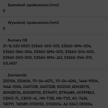
Szerokość opakowania [mm]
0
Wysokość opakowania [mm]
0
Numery OE
31-16 020 0007, 53560-SX0-013, 53560-SM4-004,
53560-SN4-004, 53560-SM4-003, 53560-SV4-003,
53560-SX0-003, 53560-SM4-J62, 53560-SV4-013,
GSJ407
Zamienniki
230156, 230606, 111-04-407L, 111-04-404L, 1446-9004,
1446-1004, 040721B, 040723B, RS3349, ADH28715,
ADH28724, ADH28705, BTR4911, BTR4485, 49399863,
CEHO-7L, CEHO-4L, HN-T125, HN-T121, AC-T624,
TA1791, TA1589, D130155, D130034, A2-5547, DE1054,