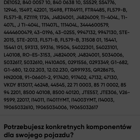
DE1052, 840 0057 10, 840 0638 10, SS529, SS4776,
12946, 15497, 42201, 15498, FTR4911, FTR4485, FL579-B,
FL571-B, FZ1119, 1724, J4824001, J4824009, TI-404L, TI-
407L, J TI-404L, 111407L, 111404L, 3444600579,
4444600479, 43-0196, 43-0255, 9947132, 9947130, STE-
2015, STE-2013, FL571-B, FL579-B, 31508 01, 15441,
15441 01, 59313, 59316, 19504, 54022301, 54023101,
L40108, RO-ES-3153, J4824009, J4824001, 5034006,
5032617, 5032610, H410A05, 0291556, 0293349, G1-682,
G1-680, 12.02.203, 12.02.230, QR9193S, QR2867S,
HN2008, 91-06601-2, 917420, 917402, 47132, 47130,
VKDY 813017, 46248, 44545, 22 71 0003, 85 71 0002, 85
94 2201, 8500 40108, 8500 40120, JTE557, JTE306, V26-
9599, 22017, I14011, I14011YMT, I14003YMT, I14003,
19065032610, 19065034006, 19065032617
Potrzebujesz konkretnych komponentów
dla swojego pojazdu?