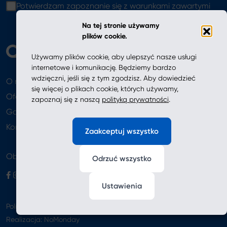
Potwierdzam zapoznanie się z warunkami zawartymi
w
polityce prywatności
Na tej stronie używamy
plików cookie.
Używamy plików cookie, aby ulepszyć nasze usługi
internetowe i komunikację. Będziemy bardzo
wdzięczni, jeśli się z tym zgodzisz. Aby dowiedzieć
O nas
Aktualności
się więcej o plikach cookie, których używamy,
Oferta
zapoznaj się z naszą
polityką prywatności
.
Gdzie kupić
Newsletter
Kontakt
Zaakceptuj wszystko
Obserwuj nas
Odrzuć wszystko
Ustawienia
Polityka prywatności
Realizacja:
NoMonday