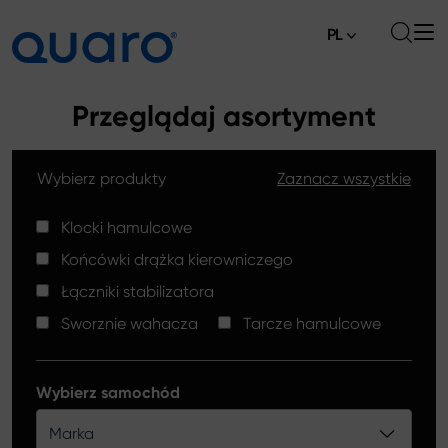
PL
O nas
Przeglądaj asortyment
Oferta
Wybierz produkty
Zaznacz wszystkie
Klocki hamulcowe
Aktualności
Tarcze hamulcowe High Carbon
Klocki hamulcowe
Gdzie kupić
Końcówki drążka kierowniczego
Końcówki drążków kierowniczych
Kontakt
Łączniki stabilizatora
Klocki hamulcowe Silver Ceramic
Sworznie wahacza
Tarcze hamulcowe
Łączniki stabilizatora
Tarcze hamulcowe
Wybierz samochód
Sworznie wahacza
Marka