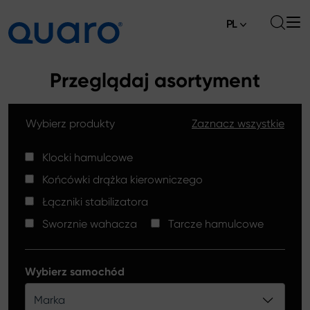
PL
O nas
Przeglądaj asortyment
Oferta
Wybierz produkty
Zaznacz wszystkie
Klocki hamulcowe
Aktualności
Tarcze hamulcowe High Carbon
Klocki hamulcowe
Gdzie kupić
Końcówki drążka kierowniczego
Końcówki drążków kierowniczych
Kontakt
Łączniki stabilizatora
Klocki hamulcowe Silver Ceramic
Sworznie wahacza
Tarcze hamulcowe
Łączniki stabilizatora
Tarcze hamulcowe
Wybierz samochód
Sworznie wahacza
Marka