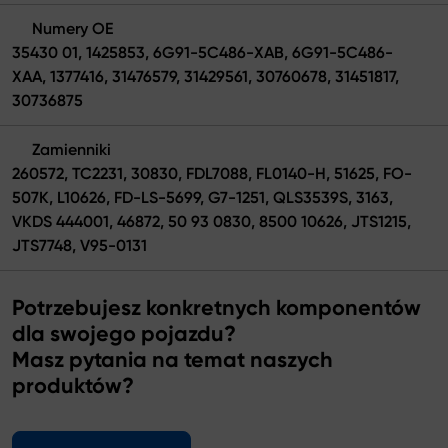
Numery OE
35430 01, 1425853, 6G91-5C486-XAB, 6G91-5C486-
XAA, 1377416, 31476579, 31429561, 30760678, 31451817,
30736875
Zamienniki
260572, TC2231, 30830, FDL7088, FL0140-H, 51625, FO-
507K, L10626, FD-LS-5699, G7-1251, QLS3539S, 3163,
VKDS 444001, 46872, 50 93 0830, 8500 10626, JTS1215,
JTS7748, V95-0131
Potrzebujesz konkretnych komponentów
dla swojego pojazdu?
Masz pytania na temat naszych
produktów?