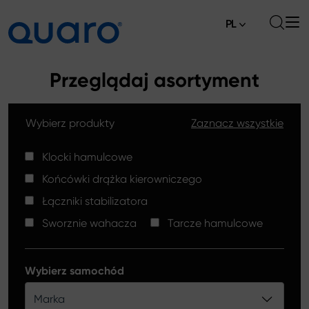
PL
O nas
Przeglądaj asortyment
Oferta
Wybierz produkty
Zaznacz wszystkie
Klocki hamulcowe
Aktualności
Tarcze hamulcowe High Carbon
Klocki hamulcowe
Gdzie kupić
Końcówki drążka kierowniczego
Końcówki drążków kierowniczych
Kontakt
Łączniki stabilizatora
Klocki hamulcowe Silver Ceramic
Sworznie wahacza
Tarcze hamulcowe
Łączniki stabilizatora
Tarcze hamulcowe
Wybierz samochód
Sworznie wahacza
Marka