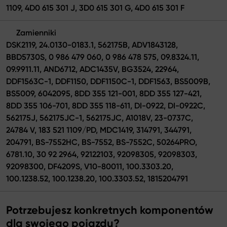
1109, 4D0 615 301 J, 3D0 615 301 G, 4D0 615 301 F
Zamienniki
DSK2119, 24.0130-0183.1, 562175B, ADV1843128,
BBD5730S, 0 986 479 060, 0 986 478 575, 09.8324.11,
09.9911.11, AND6712, ADC1435V, BG3524, 22964,
DDF1563C-1, DDF1150, DDF1150C-1, DDF1563, BS5009B,
BS5009, 6042095, 8DD 355 121-001, 8DD 355 127-421,
8DD 355 106-701, 8DD 355 118-611, DI-0922, DI-0922C,
562175J, 562175JC-1, 562175JC, A1018V, 23-0737C,
24784 V, 183 521 1109/PD, MDC1419, 314791, 344791,
204791, BS-7552HC, BS-7552, BS-7552C, 50264PRO,
6781.10, 30 92 2964, 92122103, 92098305, 92098303,
92098300, DF4209S, V10-80011, 100.3303.20,
100.1238.52, 100.1238.20, 100.3303.52, 1815204791
Potrzebujesz konkretnych komponentów
dla swojego pojazdu?