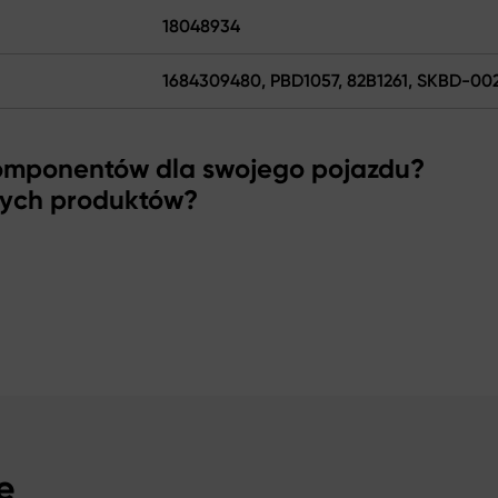
18048934
1684309480, PBD1057, 82B1261, SKBD-00
komponentów dla swojego pojazdu?
zych produktów?
e