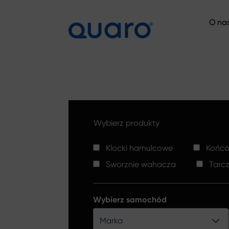
O na
O na
Wybierz produkty
Klocki hamulcowe
Końców
Sworznie wahacza
Tarc
Wybierz samochód
Marka