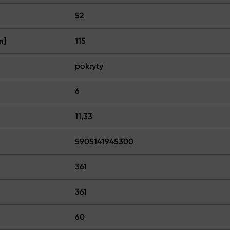
52
m]
115
pokryty
6
11,33
5905141945300
361
361
60