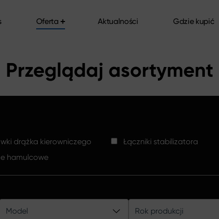
s
Oferta
Aktualności
Gdzie kupić
s
Oferta
Aktualności
Gdzie kupić
Przeglądaj asortyment
ki drążka kierowniczego
Łączniki stabilizatora
ze hamulcowe
Model
Rok produkcji