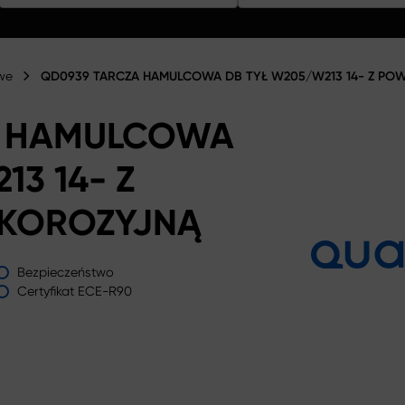
we
QD0939 TARCZA HAMULCOWA DB TYŁ W205/W213 14- Z PO
A HAMULCOWA
13 14- Z
KOROZYJNĄ
Bezpieczeństwo
Certyfikat ECE-R90