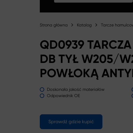
Strona główna
Katalog
Tarcze hamulco
QD0939 TARCZ
DB TYŁ W205/W2
POWŁOKĄ ANTY
Doskonała jakość materiałów
Odpowiednik OE
Sprawdź gdzie kupić