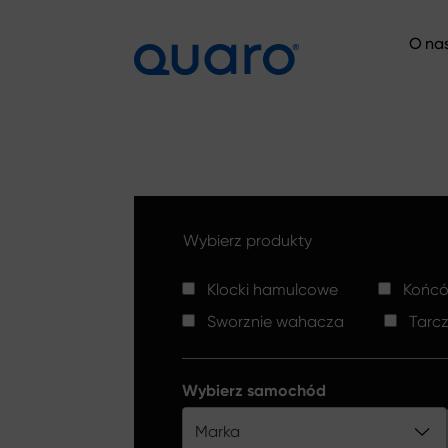
O na
O na
Wybierz produkty
Klocki hamulcowe
Końców
Sworznie wahacza
Tarc
Wybierz samochód
Marka