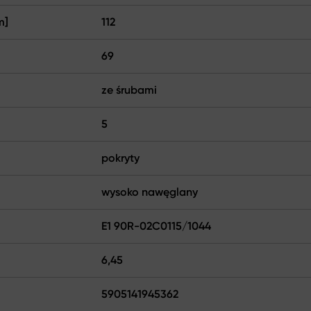
m]
112
69
ze śrubami
5
pokryty
wysoko nawęglany
E1 90R-02C0115/1044
6,45
5905141945362