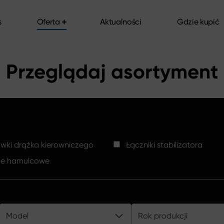
s
Oferta
Aktualności
Gdzie kupić
s
Oferta
Aktualności
Gdzie kupić
Przeglądaj asortyment
ki drążka kierowniczego
Łączniki stabilizatora
ze hamulcowe
Model
Rok produkcji