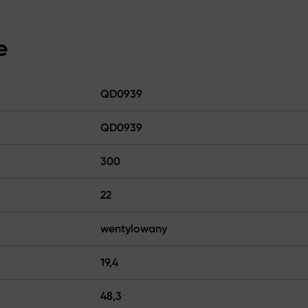
e
QD0939
QD0939
300
22
wentylowany
19,4
48,3