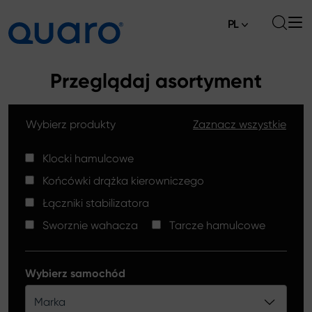
PL
O nas
Przeglądaj asortyment
Oferta
Wybierz produkty
Zaznacz wszystkie
Klocki hamulcowe
Aktualności
Tarcze hamulcowe High Carbon
Klocki hamulcowe
Gdzie kupić
Końcówki drążka kierowniczego
Końcówki drążków kierowniczych
Kontakt
Łączniki stabilizatora
Klocki hamulcowe Silver Ceramic
Sworznie wahacza
Tarcze hamulcowe
Łączniki stabilizatora
Tarcze hamulcowe
Wybierz samochód
Sworznie wahacza
Marka