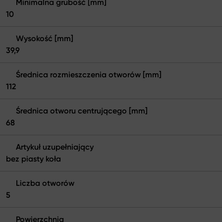
Minimalna grubość [mm]
10
Wysokość [mm]
39,9
Średnica rozmieszczenia otworów [mm]
112
Średnica otworu centrującego [mm]
68
Artykuł uzupełniający
bez piasty koła
Liczba otworów
5
Powierzchnia