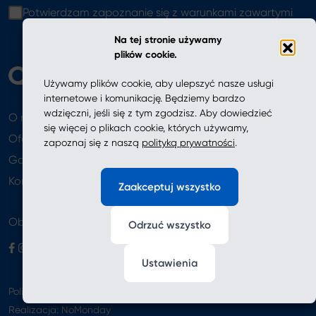
Potwierdzam zapoznanie się z warunkami zawartymi
w
polityce prywatności
Na tej stronie używamy
plików cookie.
Używamy plików cookie, aby ulepszyć nasze usługi
internetowe i komunikację. Będziemy bardzo
wdzięczni, jeśli się z tym zgodzisz. Aby dowiedzieć
O nas
Aktualności
się więcej o plikach cookie, których używamy,
Oferta
zapoznaj się z naszą
polityką prywatności
.
Gdzie kupić
Newsletter
Kontakt
Zaakceptuj wszystko
Obserwuj nas
Odrzuć wszystko
Ustawienia
Polityka prywatności
Realizacja:
NoMonday