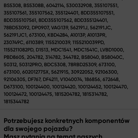
BS5308, BS5308B, 6042114, 530032908, 355107551,
355107561, 355107562, 355124401, 8DD355107551,
8DD355107561, 8DD355107562, 8DD355124401,
78BD53092, DP0907, VAG139, 562191J, 562191JC,
562191JC1, 673100, KBD4284, A1013P, A1013PR,
230749C, 6110389, 1155210039, 1155210039PD,
1155211082PD, D1513, MDC1541, MDC1541C, LVBD1000,
PBD8605, 204782, 314782, 344782, BS8040, BS8040C,
50312, 50312PRO, BDC5308, 78RBD25309, 673100,
673100, 60201277SX, 562191S, 30922052, 92106300,
92106305, DF767, DF4211, V1040074, 186856, 672648,
D673100, 100124400, 100124420, 100124452, 100124470,
100124472, 100124475, 1815204782, 1815314782,
1815344782
Potrzebujesz konkretnych komponentów
dla swojego pojazdu?
Masz pytania na temat naszych