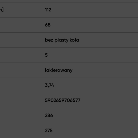
m]
112
68
bez piasty koła
5
lakierowany
3,74
5902659706577
286
275