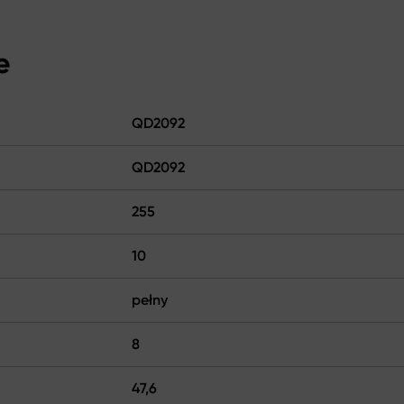
e
QD2092
QD2092
255
10
pełny
8
47,6