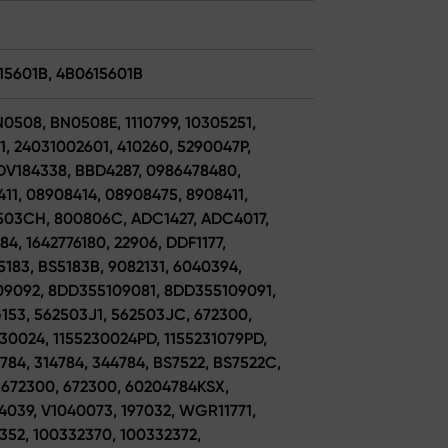
615601B, 4B0615601B
N0508, BN0508E, 1110799, 10305251,
, 24031002601, 410260, 5290047P,
ADV184338, BBD4287, 0986478480,
411, 08908414, 08908475, 8908411,
2503CH, 800806C, ADC1427, ADC4017,
4, 1642776180, 22906, DDF1177,
5183, BS5183B, 9082131, 6040394,
09092, 8DD355109081, 8DD355109091,
53, 562503J1, 562503JC, 672300,
230024, 1155230024PD, 1155231079PD,
784, 314784, 344784, BS7522, BS7522C,
 672300, 672300, 60204784KSX,
F4039, V1040073, 197032, WGR11771,
352, 100332370, 100332372,