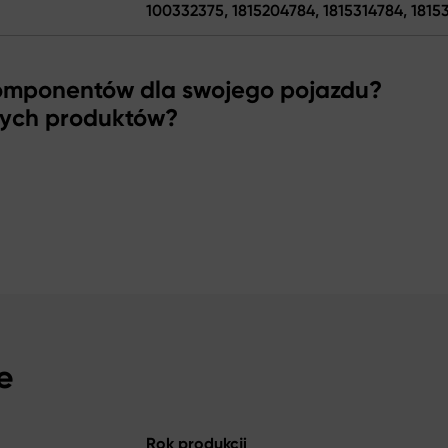
100332375, 1815204784, 1815314784, 1815
komponentów dla swojego pojazdu?
zych produktów?
e
Rok produkcji