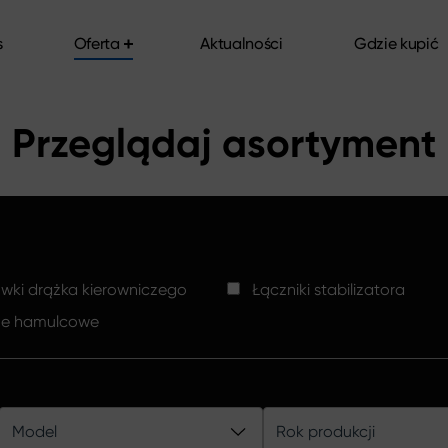
s
Oferta
Aktualności
Gdzie kupić
s
Oferta
Aktualności
Gdzie kupić
Przeglądaj asortyment
ki drążka kierowniczego
Łączniki stabilizatora
ze hamulcowe
Model
Rok produkcji