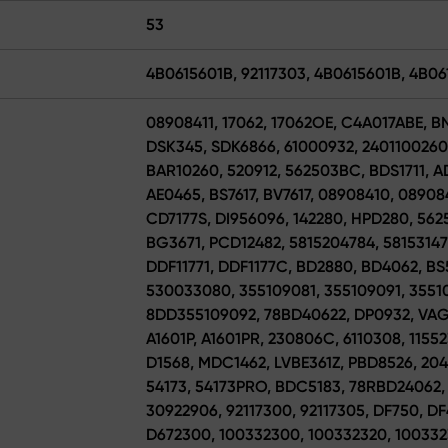
53
4B0615601B, 92117303, 4B0615601B, 4B0
08908411, 17062, 17062OE, C4A017ABE, B
DSK345, SDK6866, 61000932, 24011002601
BAR10260, 520912, 562503BC, BDS1711, 
AE0465, BS7617, BV7617, 08908410, 08908
CD7177S, DI956096, 142280, HPD280, 56
BG3671, PCD12482, 5815204784, 581531478
DDF11771, DDF1177C, BD2880, BD4062, BS
530033080, 355109081, 355109091, 3551
8DD355109092, 78BD40622, DP0932, VAG1
A1601P, A1601PR, 230806C, 6110308, 1155
D1568, MDC1462, LVBE361Z, PBD8526, 204
54173, 54173PRO, BDC5183, 78RBD24062,
30922906, 92117300, 92117305, DF750, D
D672300, 100332300, 100332320, 100332