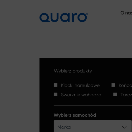
O na
O na
Wybierz produkty
Klocki hamulcowe
Końców
Sworznie wahacza
Tarc
Wybierz samochód
Marka