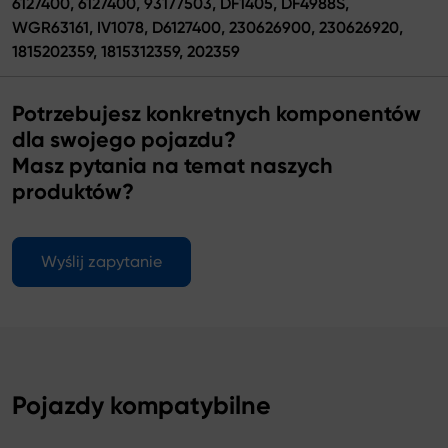
6127400, 6127400, 93177503, DF1405, DF4988S,
WGR63161, IV1078, D6127400, 230626900, 230626920,
1815202359, 1815312359, 202359
Potrzebujesz konkretnych komponentów
dla swojego pojazdu?
Masz pytania na temat naszych
produktów?
Wyślij zapytanie
Pojazdy kompatybilne