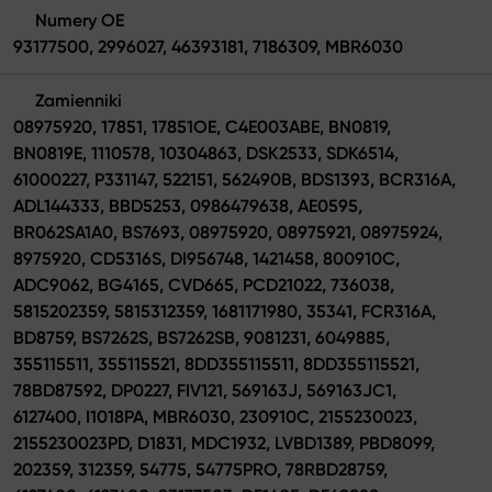
Numery OE
93177500, 2996027, 46393181, 7186309, MBR6030
Zamienniki
08975920, 17851, 17851OE, C4E003ABE, BN0819,
BN0819E, 1110578, 10304863, DSK2533, SDK6514,
61000227, P331147, 522151, 562490B, BDS1393, BCR316A,
ADL144333, BBD5253, 0986479638, AE0595,
BR062SA1A0, BS7693, 08975920, 08975921, 08975924,
8975920, CD5316S, DI956748, 1421458, 800910C,
ADC9062, BG4165, CVD665, PCD21022, 736038,
5815202359, 5815312359, 1681171980, 35341, FCR316A,
BD8759, BS7262S, BS7262SB, 9081231, 6049885,
355115511, 355115521, 8DD355115511, 8DD355115521,
78BD87592, DP0227, FIV121, 569163J, 569163JC1,
6127400, I1018PA, MBR6030, 230910C, 2155230023,
2155230023PD, D1831, MDC1932, LVBD1389, PBD8099,
202359, 312359, 54775, 54775PRO, 78RBD28759,