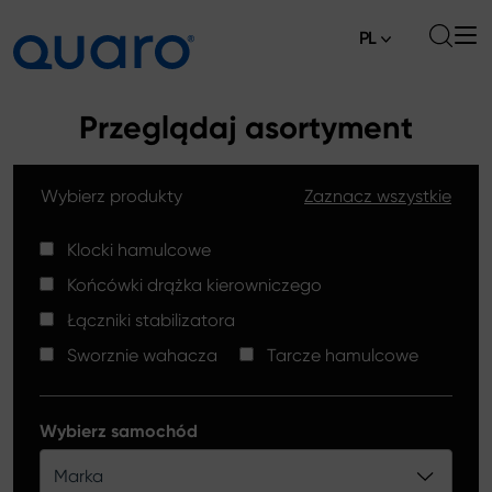
PL
O nas
Przeglądaj asortyment
Oferta
Wybierz produkty
Zaznacz wszystkie
Klocki hamulcowe
Aktualności
Tarcze hamulcowe High Carbon
Klocki hamulcowe
Gdzie kupić
Końcówki drążka kierowniczego
Końcówki drążków kierowniczych
Kontakt
Łączniki stabilizatora
Klocki hamulcowe Silver Ceramic
Sworznie wahacza
Tarcze hamulcowe
Łączniki stabilizatora
Tarcze hamulcowe
Wybierz samochód
Sworznie wahacza
Marka