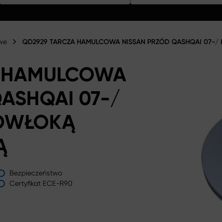
we
QD2929 TARCZA HAMULCOWA NISSAN PRZÓD QASHQAI 07-/
A HAMULCOWA
ASHQAI 07-/
POWŁOKĄ
Ą
Bezpieczeństwo
Certyfikat ECE-R90