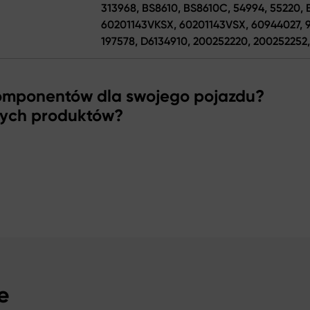
313968, BS8610, BS8610C, 54994, 55220, 
60201143VKSX, 60201143VSX, 60944027, 9
197578, D6134910, 200252220, 200252252,
komponentów dla swojego pojazdu?
zych produktów?
e