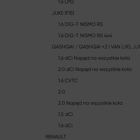
1.6 LPG
JUKE (F15)
1.6 DIG-T NISMO RS
1.6 DIG-T NISMO RS 4x4
QASHQAI / QASHQAI +2 I VAN (J10, JJ1
1.6 dCi Napęd na wszystkie koła
2.0 dCi Napęd na wszystkie koła
1.6 CVTC
2.0
2.0 Napęd na wszystkie koła
1.5 dCi
1.6 dCi
RENAULT