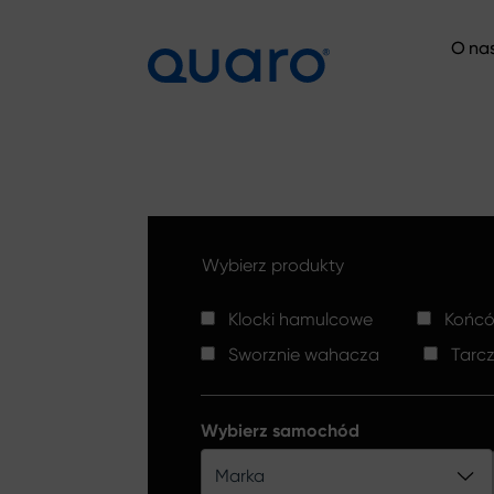
O na
O na
Wybierz produkty
Klocki hamulcowe
Końców
Sworznie wahacza
Tarc
Wybierz samochód
Marka