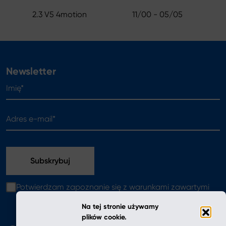
2.3 V5 4motion
11/00 - 05/05
Newsletter
Imię*
Adres e-mail*
Potwierdzam zapoznanie się z warunkami zawartymi
w
polityce prywatności
Na tej stronie używamy
plików cookie.