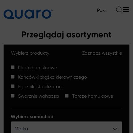
PL
O nas
Przeglądaj asortyment
Oferta
Wybierz produkty
Zaznacz wszystkie
Klocki hamulcowe
Aktualności
Tarcze hamulcowe High Carbon
Klocki hamulcowe
Gdzie kupić
Końcówki drążka kierowniczego
Końcówki drążków kierowniczych
Kontakt
Łączniki stabilizatora
Klocki hamulcowe Silver Ceramic
Sworznie wahacza
Tarcze hamulcowe
Łączniki stabilizatora
Tarcze hamulcowe
Wybierz samochód
Sworznie wahacza
Marka