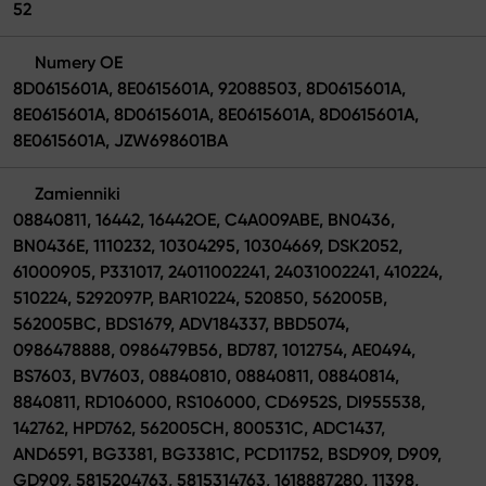
52
Numery OE
8D0615601A, 8E0615601A, 92088503, 8D0615601A,
8E0615601A, 8D0615601A, 8E0615601A, 8D0615601A,
8E0615601A, JZW698601BA
Zamienniki
08840811, 16442, 16442OE, C4A009ABE, BN0436,
BN0436E, 1110232, 10304295, 10304669, DSK2052,
61000905, P331017, 24011002241, 24031002241, 410224,
510224, 5292097P, BAR10224, 520850, 562005B,
562005BC, BDS1679, ADV184337, BBD5074,
0986478888, 0986479B56, BD787, 1012754, AE0494,
BS7603, BV7603, 08840810, 08840811, 08840814,
8840811, RD106000, RS106000, CD6952S, DI955538,
142762, HPD762, 562005CH, 800531C, ADC1437,
AND6591, BG3381, BG3381C, PCD11752, BSD909, D909,
GD909, 5815204763, 5815314763, 1618887280, 11398,