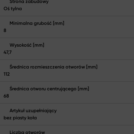
Strona zabudowy
Oś tylna
Minimalna grubość [mm]
8
Wysokość [mm]
47,7
Średnica rozmieszczenia otworów [mm]
112
Średnica otworu centrującego [mm]
68
Artykuł uzupełniający
bez piasty koła
Liczba otworów