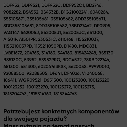
DDF952, DDF9521, DDF952C, DDF952C1, BD2746,
9082282, BS4532, BS4532B, B1G21002241, 6040264,
355105671, 355105681, 355105682, 8DD355105671,
8DD355105681, 8DD355105682, 78BD27462, DP0905,
VAG147, 562005J, 562005J1, 562005JC, 651300,
A1501P, A1501PR, 230531C, 6110168, 1155210037,
1155210037PD, 1155211050PD, D1480, MDC831,
LVBE167Z, 204763, 314763, 344763, 815424248, BS5130,
BS5130C, 53952, 53952PRO, BDC4532, 78RBD22746,
651300, 651300, 60204763KSX, 562005S, 99990010,
92088500, 92088505, DF641, DF4026, V1040068,
186411, WGR09521, D651300, 100123200, 100123220,
100123252, 100123270, 100123272, 100123275,
1815204763, 1815314763, 1815344763
Potrzebujesz konkretnych komponentów
dla swojego pojazdu?
Masz pytania na temat naszych