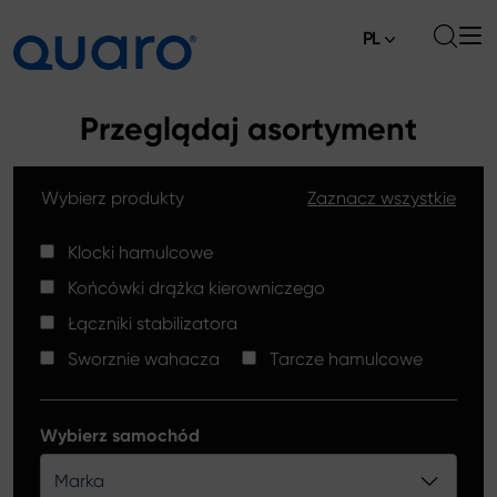
PL
O nas
Przeglądaj asortyment
Oferta
Wybierz produkty
Zaznacz wszystkie
Klocki hamulcowe
Aktualności
Tarcze hamulcowe High Carbon
Klocki hamulcowe
Gdzie kupić
Końcówki drążka kierowniczego
Końcówki drążków kierowniczych
Kontakt
Łączniki stabilizatora
Klocki hamulcowe Silver Ceramic
Sworznie wahacza
Tarcze hamulcowe
Łączniki stabilizatora
Tarcze hamulcowe
Wybierz samochód
Sworznie wahacza
Marka