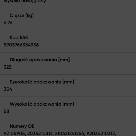
wysoko nawęglany
Ciężar [kg]
6,76
Kod EAN
5903766334936
Długość opakowania [mm]
322
Szerokość opakowania [mm]
304
Wysokość opakowania [mm]
58
Numery OE
92105905, 2034210312, 210421241264, A2034210312,