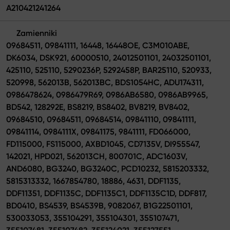
A210421241264
Zamienniki
09684511, 09841111, 16448, 16448OE, C3M010ABE,
DK6034, DSK921, 60000510, 24012501101, 24032501101,
425110, 525110, 5290236P, 5292458P, BAR25110, 520933,
520998, 562013B, 562013BC, BDS1054HC, ADU174311,
0986478624, 0986479R69, 0986AB6580, 0986AB9965,
BD542, 128292E, BS8219, BS8402, BV8219, BV8402,
09684510, 09684511, 09684514, 09841110, 09841111,
09841114, 0984111X, 09841175, 9841111, FD066000,
FD115000, FS115000, AXBD1045, CD7135V, DI955547,
142021, HPD021, 562013CH, 800701C, ADC1603V,
AND6080, BG3240, BG3240C, PCD10232, 5815203332,
5815313332, 1667854780, 18886, 4631, DDF1135,
DDF11351, DDF1135C, DDF1135C1, DDF1135C1D, DDF817,
BD0410, BS4539, BS4539B, 9082067, B1G22501101,
530033053, 355104291, 355104301, 355107471,