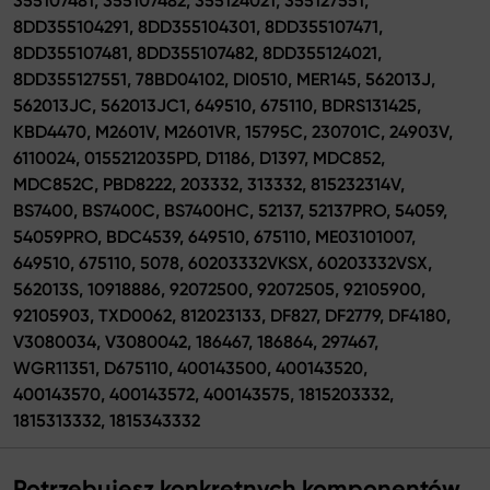
355107481, 355107482, 355124021, 355127551,
8DD355104291, 8DD355104301, 8DD355107471,
8DD355107481, 8DD355107482, 8DD355124021,
8DD355127551, 78BD04102, DI0510, MER145, 562013J,
562013JC, 562013JC1, 649510, 675110, BDRS131425,
KBD4470, M2601V, M2601VR, 15795C, 230701C, 24903V,
6110024, 0155212035PD, D1186, D1397, MDC852,
MDC852C, PBD8222, 203332, 313332, 815232314V,
BS7400, BS7400C, BS7400HC, 52137, 52137PRO, 54059,
54059PRO, BDC4539, 649510, 675110, ME03101007,
649510, 675110, 5078, 60203332VKSX, 60203332VSX,
562013S, 10918886, 92072500, 92072505, 92105900,
92105903, TXD0062, 812023133, DF827, DF2779, DF4180,
V3080034, V3080042, 186467, 186864, 297467,
WGR11351, D675110, 400143500, 400143520,
400143570, 400143572, 400143575, 1815203332,
1815313332, 1815343332
Potrzebujesz konkretnych komponentów