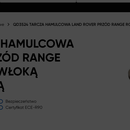
we
QD3524 TARCZA HAMULCOWA LAND ROVER PRZÓD RANGE R
A HAMULCOWA
ZÓD RANGE
OWŁOKĄ
Ą
Bezpieczeństwo
Certyfikat ECE-R90