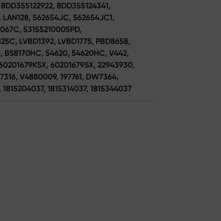
, 8DD355122922, 8DD355124341,
, LAN128, 562654JC, 562654JC1,
1067C, 53155210005PD,
25C, LVBD1392, LVBD1775, PBD8658,
0, BS8170HC, 54620, 54620HC, V442,
 60201679KSX, 60201679SX, 22943930,
F7316, V4880009, 197761, DW7364,
 1815204037, 1815314037, 1815344037