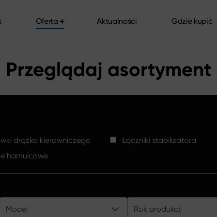
s
Oferta
Aktualności
Gdzie kupić
s
Oferta
Aktualności
Gdzie kupić
Przeglądaj asortyment
ki drążka kierowniczego
Łączniki stabilizatora
ze hamulcowe
Model
Rok produkcji