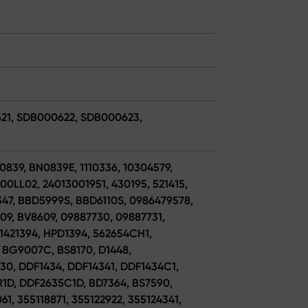
621, SDB000622, SDB000623,
0839, BN0839E, 1110336, 10304579,
00LL02, 24013001951, 430195, 521415,
47, BBD5999S, BBD6110S, 0986479578,
9, BV8609, 09887730, 09887731,
 1421394, HPD1394, 562654CH1,
 BG9007C, BS8170, D1448,
930, DDF1434, DDF14341, DDF1434C1,
1D, DDF2635C1D, BD7364, BS7590,
1, 355118871, 355122922, 355124341,