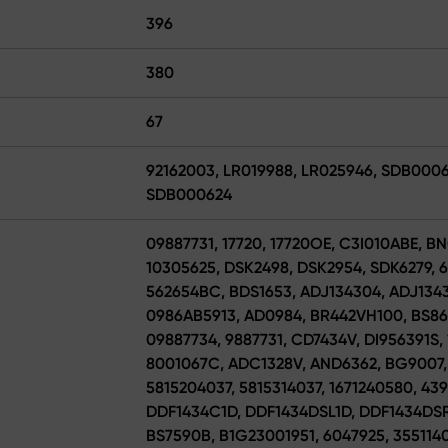
396
380
67
92162003, LR019988, LR025946, SDB000
SDB000624
09887731, 17720, 17720OE, C3I010ABE, BN
10305625, DSK2498, DSK2954, SDK6279, 6
562654BC, BDS1653, ADJ134304, ADJ1343
0986AB5913, AD0984, BR442VH100, BS860
09887734, 9887731, CD7434V, DI956391S,
8001067C, ADC1328V, AND6362, BG9007,
5815204037, 5815314037, 1671240580, 43
DDF1434C1D, DDF1434DSL1D, DDF1434DSR
BS7590B, B1G23001951, 6047925, 35511406