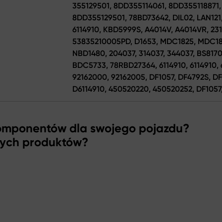
355129501, 8DD355114061, 8DD355118871
8DD355129501, 78BD73642, DIL02, LAN121
6114910, KBD5999S, A4014V, A4014VR, 23
53835210005PD, D1653, MDC1825, MDC18
NBD1480, 204037, 314037, 344037, BS817
BDC5733, 78RBD27364, 6114910, 6114910,
92162000, 92162005, DF1057, DF4792S, D
D6114910, 450520220, 450520252, DF1057,
komponentów dla swojego pojazdu?
zych produktów?