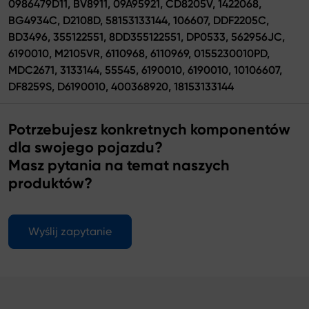
0986479D11, BV8911, 09A95921, CD8205V, 1422068,
BG4934C, D2108D, 58153133144, 106607, DDF2205C,
BD3496, 355122551, 8DD355122551, DP0533, 562956JC,
6190010, M2105VR, 6110968, 6110969, 0155230010PD,
MDC2671, 3133144, 55545, 6190010, 6190010, 10106607,
DF8259S, D6190010, 400368920, 18153133144
Potrzebujesz konkretnych komponentów
dla swojego pojazdu?
Masz pytania na temat naszych
produktów?
Wyślij zapytanie