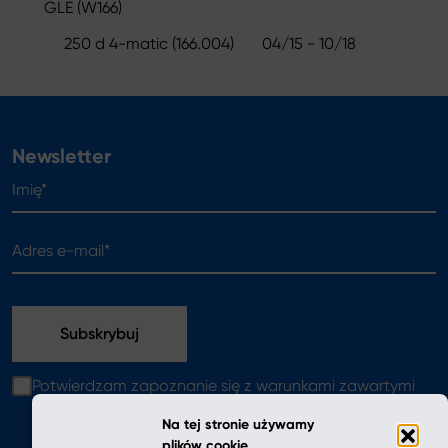
GLE (W166)
250 d 4-matic (166.004)
04/15 - 10/18
Newsletter
Imię*
Adres e-mail*
Potwierdzam zapoznanie się z warunkami zawartymi
w
polityce prywatności
Na tej stronie używamy
plików cookie.