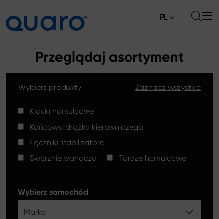
PL
O nas
Przeglądaj asortyment
Oferta
Wybierz produkty
Zaznacz wszystkie
Klocki hamulcowe
Aktualności
Tarcze hamulcowe High Carbon
Klocki hamulcowe
Gdzie kupić
Końcówki drążka kierowniczego
Końcówki drążków kierowniczych
Kontakt
Łączniki stabilizatora
Klocki hamulcowe Silver Ceramic
Sworznie wahacza
Tarcze hamulcowe
Łączniki stabilizatora
Tarcze hamulcowe
Wybierz samochód
Sworznie wahacza
Marka