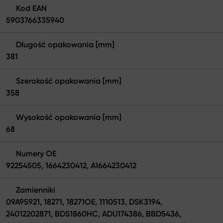
Kod EAN
5903766335940
Długość opakowania [mm]
381
Szerokość opakowania [mm]
358
Wysokość opakowania [mm]
68
Numery OE
92254505, 1664230412, A1664230412
Zamienniki
09A95921, 18271, 18271OE, 1110513, DSK3194,
24012202871, BDS1860HC, ADU174386, BBD5436,