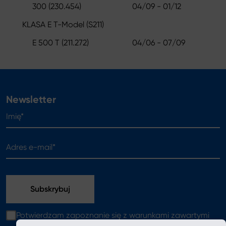
300 (230.454)
04/09 - 01/12
KLASA E T-Model (S211)
E 500 T (211.272)
04/06 - 07/09
Newsletter
Imię*
Adres e-mail*
Potwierdzam zapoznanie się z warunkami zawartymi