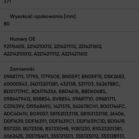
371
Wysokość opakowania [mm]
80
Numery OE
92176405, 2214210012, 2214211112, 2214211612,
A2214210012, A2214211112, A2214211612
Zamienniki
09A81711, 17795, 17795OE, BN0597, BN0597E, DSK2683,
60000543, 24013201381, 432138, 521703, 562678BC,
BDS1717HC, ADU174356, BBD4676, BBD6068S,
0986479412, BS8854, BV8854, 09A81710, 09A81711,
CD7639V, DI956849S, 1421375, 562678CH1, 8001744FC,
ADC4041V, BG9057, 58152033118, 58153133118, 26406,
DDF1639, DDF16391, DDF1639C1, DDF1639C1D, BD0419,
BS7230, BS7230B, BS7230HB, 9081230, B1G23201381,
6062425, 355115401, 355121501, 355123012, 355128931,