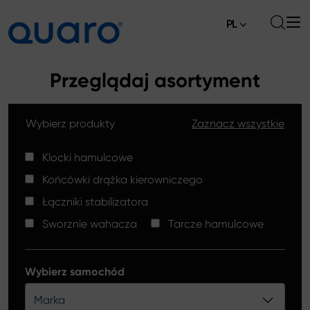
PL
O nas
Przeglądaj asortyment
Oferta
Wybierz produkty
Zaznacz wszystkie
Klocki hamulcowe
Aktualności
Tarcze hamulcowe High Carbon
Klocki hamulcowe
Gdzie kupić
Końcówki drążka kierowniczego
Końcówki drążków kierowniczych
Kontakt
Łączniki stabilizatora
Klocki hamulcowe Silver Ceramic
Sworznie wahacza
Tarcze hamulcowe
Łączniki stabilizatora
Tarcze hamulcowe
Wybierz samochód
Sworznie wahacza
Marka