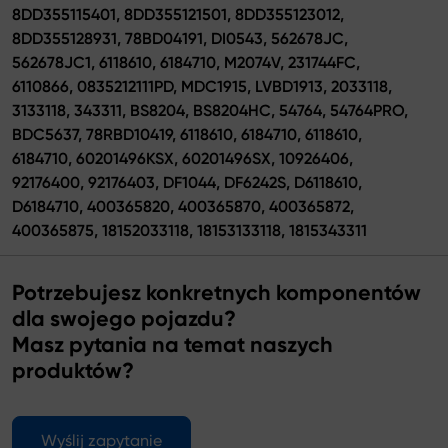
8DD355115401, 8DD355121501, 8DD355123012,
8DD355128931, 78BD04191, DI0543, 562678JC,
562678JC1, 6118610, 6184710, M2074V, 231744FC,
6110866, 0835212111PD, MDC1915, LVBD1913, 2033118,
3133118, 343311, BS8204, BS8204HC, 54764, 54764PRO,
BDC5637, 78RBD10419, 6118610, 6184710, 6118610,
6184710, 60201496KSX, 60201496SX, 10926406,
92176400, 92176403, DF1044, DF6242S, D6118610,
D6184710, 400365820, 400365870, 400365872,
400365875, 18152033118, 18153133118, 1815343311
Potrzebujesz konkretnych komponentów
dla swojego pojazdu?
Masz pytania na temat naszych
produktów?
Wyślij zapytanie