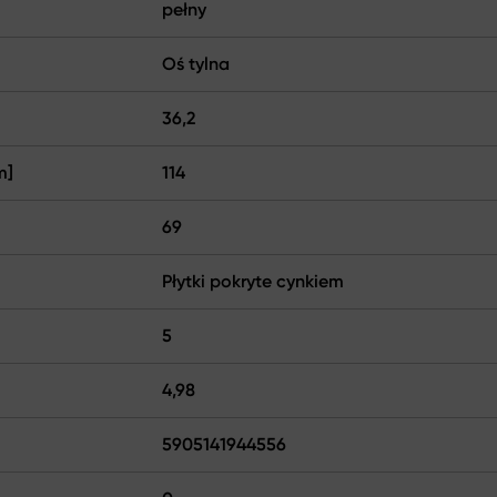
pełny
Oś tylna
36,2
m]
114
69
Płytki pokryte cynkiem
5
4,98
5905141944556