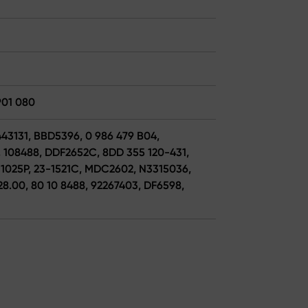
901 080
43131, BBD5396, 0 986 479 B04,
 108488, DDF2652C, 8DD 355 120-431,
C1025P, 23-1521C, MDC2602, N3315036,
8.00, 80 10 8488, 92267403, DF6598,