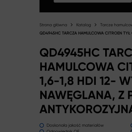
Strona główna
Katalog
Tarcze hamulco
QD4945HC TARCZA HAMULCOWA CITROEN TYŁ C
QD4945HC TAR
HAMULCOWA CIT
1,6-1,8 HDI 12-
NAWĘGLANA, Z
ANTYKOROZYJN
Doskonała jakość materiałów
Odpowiednik OE