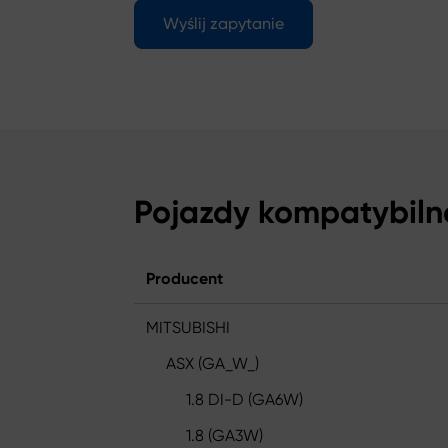
Wyślij zapytanie
Pojazdy kompatybiln
Producent
MITSUBISHI
ASX (GA_W_)
1.8 DI-D (GA6W)
1.8 (GA3W)