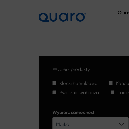
O na
O na
Wybierz produkty
Klocki hamulcowe
Końców
Sworznie wahacza
Tarc
Wybierz samochód
Marka