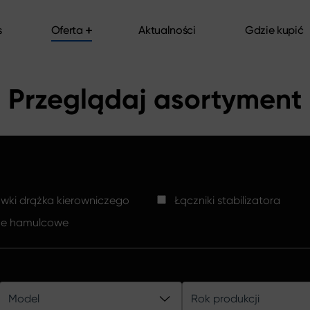
s
Oferta
Aktualności
Gdzie kupić
s
Oferta
Aktualności
Gdzie kupić
Przeglądaj asortyment
ki drążka kierowniczego
Łączniki stabilizatora
ze hamulcowe
Model
Rok produkcji