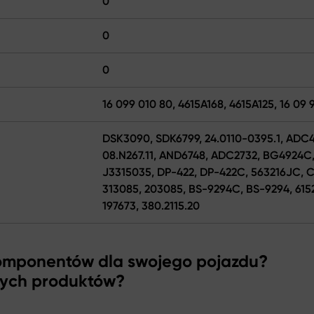
0
0
0
16 099 010 80, 4615A168, 4615A125, 16 09 
DSK3090, SDK6799, 24.0110-0395.1, ADC4
08.N267.11, AND6748, ADC2732, BG4924C,
J3315035, DP-422, DP-422C, 563216JC, 
313085, 203085, BS-9294C, BS-9294, 6152
197673, 380.2115.20
komponentów dla swojego pojazdu?
zych produktów?