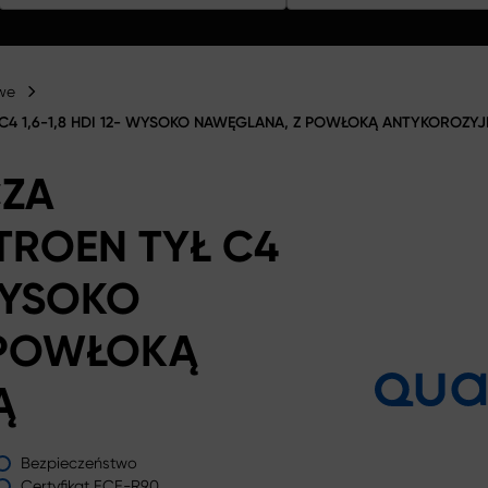
we
4 1,6-1,8 HDI 12- WYSOKO NAWĘGLANA, Z POWŁOKĄ ANTYKOROZY
CZA
ROEN TYŁ C4
 WYSOKO
 POWŁOKĄ
Ą
Bezpieczeństwo
Certyfikat ECE-R90