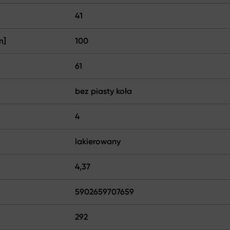
41
m]
100
61
bez piasty koła
4
lakierowany
4,37
5902659707659
292