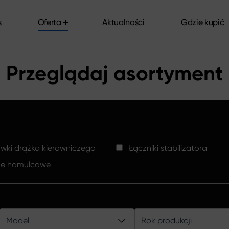
s
Oferta
Aktualności
Gdzie kupić
s
Oferta
Aktualności
Gdzie kupić
Przeglądaj asortyment
ki drążka kierowniczego
Łączniki stabilizatora
ze hamulcowe
Model
Rok produkcji