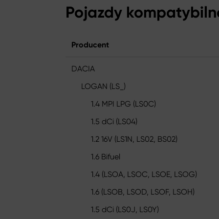
Pojazdy kompatybiln
Producent
DACIA
LOGAN (LS_)
1.4 MPI LPG (LS0C)
1.5 dCi (LS04)
1.2 16V (LS1N, LS02, BS02)
1.6 Bifuel
1.4 (LSOA, LSOC, LSOE, LSOG)
1.6 (LSOB, LSOD, LSOF, LSOH)
1.5 dCi (LS0J, LS0Y)