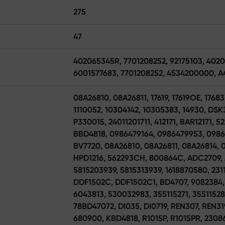
275
47
402065345R, 7701208252, 92175103, 402
6001577683, 7701208252, 4534200000, 
08A26810, 08A26811, 17619, 17619OE, 17
1110052, 10304142, 10305383, 14930, DS
P330015, 24011201711, 412171, BAR12171, 
BBD4818, 0986479164, 0986479953, 09864
BV7720, 08A26810, 08A26811, 08A26814, 0
HPD1216, 562293CH, 800864C, ADC2709,
5815203939, 5815313939, 1618870580, 231
DDF1502C, DDF1502C1, BD4707, 9082384,
6043813, 530032983, 355115271, 35511528
78BD47072, DI035, DI0719, REN307, REN31
680900, KBD4818, R1015P, R1015PR, 230