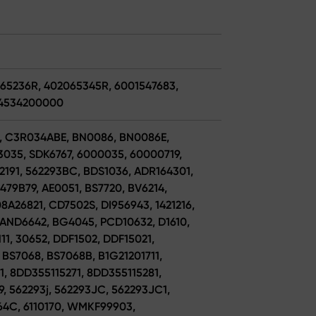
065236R, 402065345R, 6001547683,
A4534200000
683, C3R034ABE, BN0086, BN0086E,
K3035, SDK6767, 6000035, 60000719,
522191, 562293BC, BDS1036, ADR164301,
79B79, AE0051, BS7720, BV6214,
8A26821, CD7502S, DI956943, 1421216,
 AND6642, BG4045, PCD10632, D1610,
111, 30652, DDF1502, DDF15021,
 BS7068, BS7068B, B1G21201711,
1, 8DD355115271, 8DD355115281,
9, 562293j, 562293JC, 562293JC1,
864C, 6110170, WMKF99903,