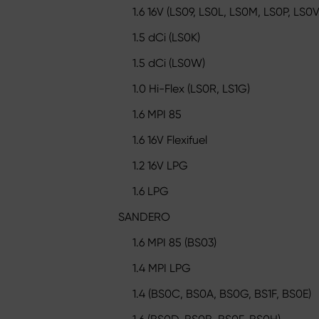
1.6 16V (LS09, LS0L, LS0M, LS0P, LS0V, 
1.5 dCi (LS0K)
1.5 dCi (LS0W)
1.0 Hi-Flex (LS0R, LS1G)
1.6 MPI 85
1.6 16V Flexifuel
1.2 16V LPG
1.6 LPG
SANDERO
1.6 MPI 85 (BS03)
1.4 MPI LPG
1.4 (BS0C, BS0A, BS0G, BS1F, BS0E)