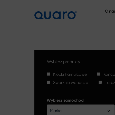
O na
O na
Wybierz produkty
Klocki hamulcowe
Końców
Sworznie wahacza
Tarc
Wybierz samochód
Marka