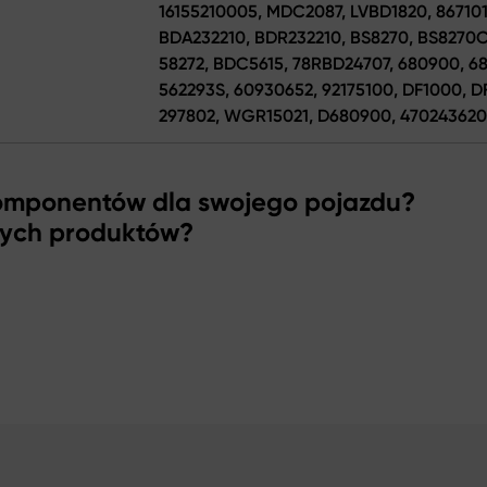
16155210005, MDC2087, LVBD1820, 867101
BDA232210, BDR232210, BS8270, BS8270C,
58272, BDC5615, 78RBD24707, 680900, 
562293S, 60930652, 92175100, DF1000, D
297802, WGR15021, D680900, 470243620,
komponentów dla swojego pojazdu?
zych produktów?