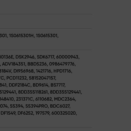
301, 1S0615301H, 1S0615301,
N0136E, DSK2946, SDK6717, 60000943,
, ADV184351, BBD5236, 0986479776,
184V, DI956968, 1421716, HPD1716,
, PCD11232, 58152047157,
841, DDF2184C, BD9614, BS7717,
55129441, 8DD355118261, 8DD355129441,
148410, 231371C, 6110682, MDC2364,
S9074, 55394, 55394PRO, BDC6027,
 DF1549, DF6252, 197579, 600325020,