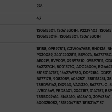
276
43
1S0615301, 1S0615301H, 92239403, 1S0615
1S0615301H, 1S0615301, 1S0615301H
18158, 09B97511, C3W047ABE, BN0136, B
P330089, 24012202811, BS9074, 562727BC
AE0219, BV9009, 09B97510, 09B97511, CD8
562727CH, 8001371C, ADC2600V, BG4647C
58153147157, 1642749780, DDF2184, DDF21
BS7717B, 9082089, 6062521, 355118261, 3
78BD96142, DI0943, VAG320, 562727JC, 6
LVBD1669, PBD8401, 2047157, 3147157, B
78RBD29614, 6148410, 6148410, 30943841,
600325052, 18152047157, 18153147157