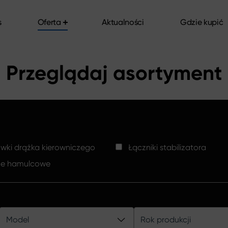
s
Oferta
Aktualności
Gdzie kupić
s
Oferta
Aktualności
Gdzie kupić
Przeglądaj asortyment
ki drążka kierowniczego
Łączniki stabilizatora
ze hamulcowe
Model
Rok produkcji