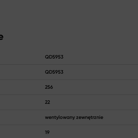
e
QD5953
QD5953
256
22
wentylowany zewnętrznie
19