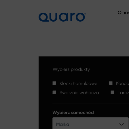
O na
O na
Wybierz produkty
Klocki hamulcowe
Końców
Sworznie wahacza
Tarc
Wybierz samochód
Marka