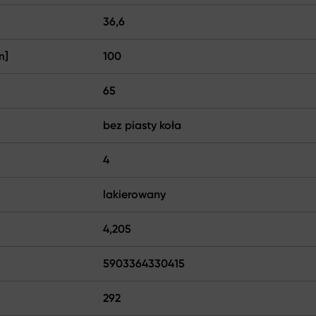
36,6
m]
100
65
bez piasty koła
4
lakierowany
4,205
5903364330415
292