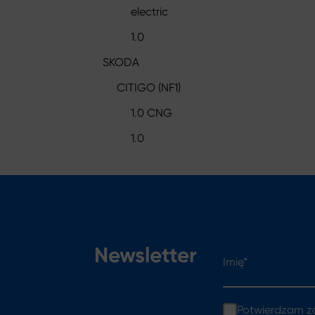
electric
1.0
SKODA
CITIGO (NF1)
1.0 CNG
1.0
Imię*
Newsletter
Potwierdzam z