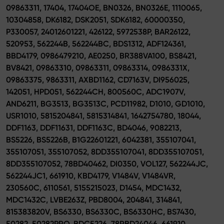
09863311, 17404, 17404OE, BN0326, BN0326E, 1110065,
10304858, DK6182, DSK2051, SDK6182, 60000350,
P330057, 24012601221, 426122, 5972538P, BAR26122,
520953, 562244B, 562244BC, BDS1312, ADF124361,
BBD4179, 0986479210, AE0250, BR388VA100, BS8421,
BV8421, 09863310, 09863311, 09863314, 0986331X,
09863375, 9863311, AXBD1162, CD7163V, DI956025,
142051, HPD051, 562244CH, 800560C, ADC1907V,
AND6211, BG3513, BG3513C, PCD11982, D1010, GD1010,
USR1010, 5815204841, 5815314841, 1642754780, 18044,
DDF1163, DDF11631, DDF1163C, BD4046, 9082213,
BS5226, BS5226B, B1G22601221, 6042381, 355107041,
355107051, 355107052, 8DD355107041, 8DD355107051,
8DD355107052, 78BD40462, DI0350, VOL127, 562244JC,
562244JC1, 661910, KBD4179, V1484V, V1484VR,
230560C, 6110561, 5155215023, D1454, MDC1432,
MDC1432C, LVBE263Z, PBD8004, 204841, 314841,
815383820V, BS6330, BS6330C, BS6330HC, BS7430,
50282, 50282PRO, BDC5226, 78RBD24046, 661910,