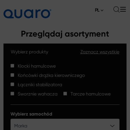
PL
O nas
Przeglądaj asortyment
Oferta
Wybierz produkty
Zaznacz wszystkie
Klocki hamulcowe
Aktualności
Tarcze hamulcowe High Carbon
Klocki hamulcowe
Gdzie kupić
Końcówki drążka kierowniczego
Końcówki drążków kierowniczych
Kontakt
Łączniki stabilizatora
Klocki hamulcowe Silver Ceramic
Sworznie wahacza
Tarcze hamulcowe
Łączniki stabilizatora
Tarcze hamulcowe
Wybierz samochód
Sworznie wahacza
Marka