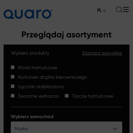
PL
O nas
Przeglądaj asortyment
Oferta
Wybierz produkty
Zaznacz wszystkie
Klocki hamulcowe
Aktualności
Tarcze hamulcowe High Carbon
Klocki hamulcowe
Gdzie kupić
Końcówki drążka kierowniczego
Końcówki drążków kierowniczych
Kontakt
Łączniki stabilizatora
Klocki hamulcowe Silver Ceramic
Sworznie wahacza
Tarcze hamulcowe
Łączniki stabilizatora
Tarcze hamulcowe
Wybierz samochód
Sworznie wahacza
Marka