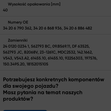
Wysokość opakowania [mm]
40
Numery OE
34 20 6 790 362, 34 20 6 868 936, 34 20 6 886 482
Zamienniki
24 0120 0234 1, 562793 BC, 09.B569.11, DF 6352S,
562793 JC, B2068V, 23-1261C, MDC2532, 142.1662,
V543, V543.A2, 61455.10, 61455.10, 92256303, 197576,
150.3495.20, 18152015105
Potrzebujesz konkretnych komponentów
dla swojego pojazdu?
Masz pytania na temat naszych
produktów?