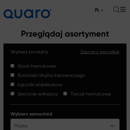
PL
O nas
Przeglądaj asortyment
Oferta
Wybierz produkty
Zaznacz wszystkie
Klocki hamulcowe
Aktualności
Tarcze hamulcowe High Carbon
Klocki hamulcowe
Gdzie kupić
Końcówki drążka kierowniczego
Końcówki drążków kierowniczych
Kontakt
Łączniki stabilizatora
Klocki hamulcowe Silver Ceramic
Sworznie wahacza
Tarcze hamulcowe
Łączniki stabilizatora
Tarcze hamulcowe
Wybierz samochód
Sworznie wahacza
Marka