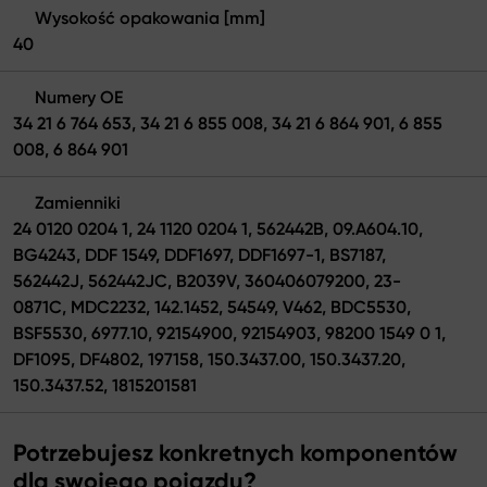
Wysokość opakowania [mm]
40
Numery OE
34 21 6 764 653, 34 21 6 855 008, 34 21 6 864 901, 6 855
008, 6 864 901
Zamienniki
24 0120 0204 1, 24 1120 0204 1, 562442B, 09.A604.10,
BG4243, DDF 1549, DDF1697, DDF1697-1, BS7187,
562442J, 562442JC, B2039V, 360406079200, 23-
0871C, MDC2232, 142.1452, 54549, V462, BDC5530,
BSF5530, 6977.10, 92154900, 92154903, 98200 1549 0 1,
DF1095, DF4802, 197158, 150.3437.00, 150.3437.20,
150.3437.52, 1815201581
Potrzebujesz konkretnych komponentów
dla swojego pojazdu?