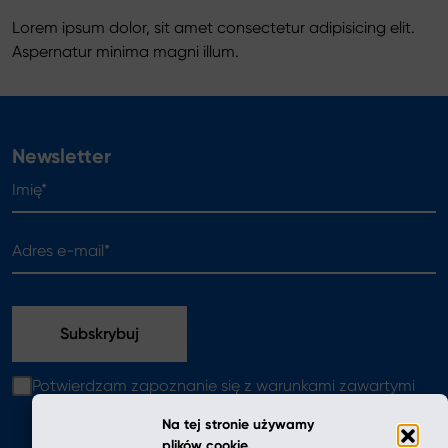
Lorem ipsum dolor, sit amet consectetur adipisicing elit.
Aspernatur minima magni illum.
Przejdź do wpisu Poszukiwanie doskonałego zestawu ham
Newsletter
Imię*
Adres e-mail*
Potwierdzam zapoznanie się z warunkami zawartymi
w
polityce prywatności
Na tej stronie używamy
plików cookie.