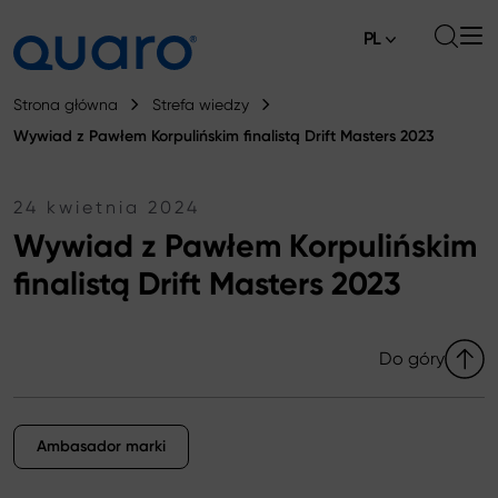
PL
O nas
Strona główna
Strefa wiedzy
Wywiad z Pawłem Korpulińskim finalistą Drift Masters 2023
Oferta
Klocki hamulcowe
Aktualności
24 kwietnia 2024
Wywiad z Pawłem Korpulińskim
Tarcze hamulcowe High Carbon
Gdzie kupić
finalistą Drift Masters 2023
Końcówki drążków kierowniczych
Kontakt
Klocki hamulcowe Silver Ceramic
Do góry
Łączniki stabilizatora
Tarcze hamulcowe
Ambasador marki
Sworznie wahacza