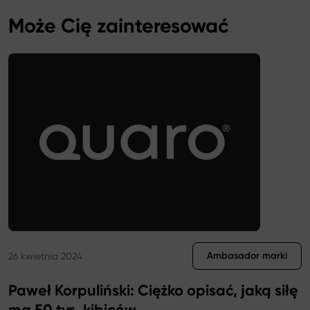
Katalog
Może Cię zainteresować
Ambasador marki
26 kwietnia 2024
Paweł Korpuliński: Ciężko opisać, jaką siłę
ma 50 tys. kibiców