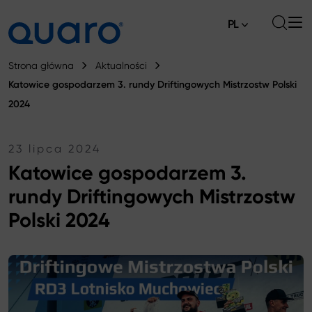
PL
O nas
Strona główna
Aktualności
Katowice gospodarzem 3. rundy Driftingowych Mistrzostw Polski
Oferta
2024
Klocki hamulcowe
Aktualności
23 lipca 2024
Tarcze hamulcowe High Carbon
Gdzie kupić
Katowice gospodarzem 3.
Końcówki drążków kierowniczych
rundy Driftingowych Mistrzostw
Kontakt
Klocki hamulcowe Silver Ceramic
Polski 2024
Łączniki stabilizatora
Tarcze hamulcowe
Sworznie wahacza