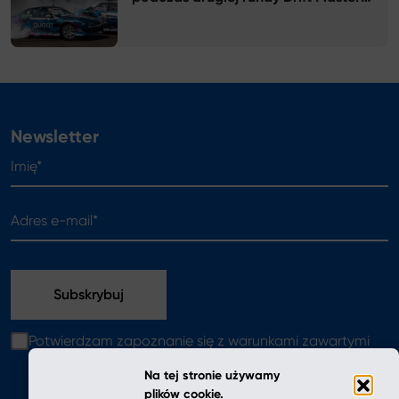
2026
Newsletter
Imię*
Adres e-mail*
Potwierdzam zapoznanie się z warunkami zawartymi
w
polityce prywatności
Na tej stronie używamy
plików cookie.