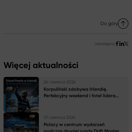
Do góry
Udostępnij
Więcej aktualności
P
24 czerwca 2026
Korpuliński zdobywa Irlandię.
Perfekcyjny weekend i fotel lidera
Drift Masters
P
01 czerwca 2026
Polacy w centrum wydarzeń
podczas drugiej rundy Drift Masters