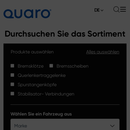
DE
Über uns
Durchsuchen Sie das Sortiment
Angebot
Produkte auswählen
Alles auswählen
Bremsklötze
Aktuelles
Bremsscheiben High Carbon
Bremsklötze
Bremsscheiben
Verkaufsstellen
Querlenkertraggelenke
Spurstangenköpfe
Kontakt
Spurstangenköpfe
Bremsklötze Silver Ceramic
Stabilisator- Verbindungen
Stabilisator-Verbindungen
Bremsscheiben
Wählen Sie ein Fahrzeug aus
Querlenkertraggelenke
Marke