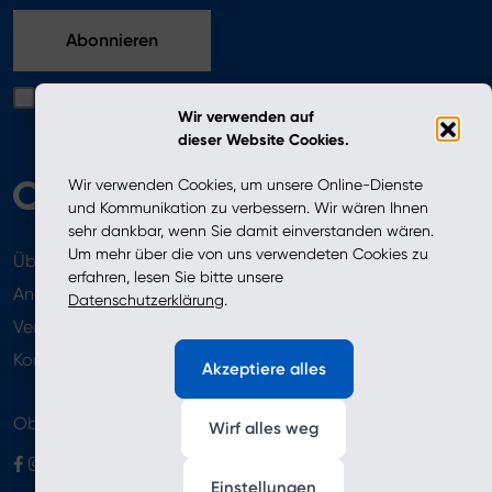
Ich bestätige, dass ich die in der Datenschutzerklärung
Wir verwenden auf
enthaltenen Bedingungen gelesen habe
dieser Website Cookies.
Wir verwenden Cookies, um unsere Online-Dienste
und Kommunikation zu verbessern. Wir wären Ihnen
sehr dankbar, wenn Sie damit einverstanden wären.
Um mehr über die von uns verwendeten Cookies zu
Über uns
Aktuelles
erfahren, lesen Sie bitte unsere
Angebot
Datenschutzerklärung
.
Verkaufsstellen
Newsletter
Kontakt
Akzeptiere alles
Obserwuj nas
Wirf alles weg
Einstellungen