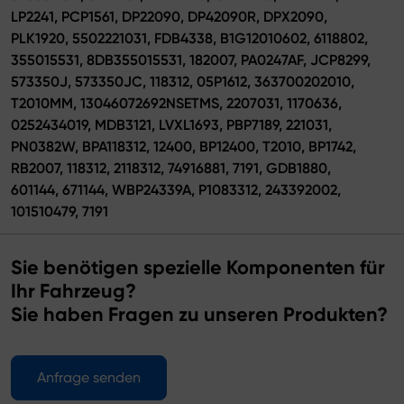
LP2241, PCP1561, DP22090, DP42090R, DPX2090,
PLK1920, 5502221031, FDB4338, B1G12010602, 6118802,
355015531, 8DB355015531, 182007, PA0247AF, JCP8299,
573350J, 573350JC, 118312, 05P1612, 363700202010,
T2010MM, 13046072692NSETMS, 2207031, 1170636,
0252434019, MDB3121, LVXL1693, PBP7189, 221031,
PN0382W, BPA118312, 12400, BP12400, T2010, BP1742,
RB2007, 118312, 2118312, 74916881, 7191, GDB1880,
601144, 671144, WBP24339A, P1083312, 243392002,
101510479, 7191
Sie benötigen spezielle Komponenten für
Ihr Fahrzeug?
Sie haben Fragen zu unseren Produkten?
Anfrage senden