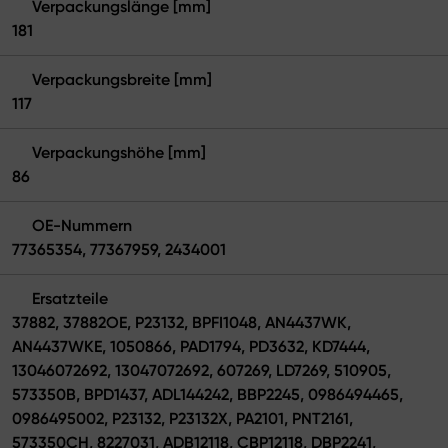
Verpackungslänge [mm]
181
Verpackungsbreite [mm]
117
Verpackungshöhe [mm]
86
OE-Nummern
77365354, 77367959, 2434001
Ersatzteile
37882, 37882OE, P23132, BPFI1048, AN4437WK,
AN4437WKE, 1050866, PAD1794, PD3632, KD7444,
13046072692, 13047072692, 607269, LD7269, 510905,
573350B, BPD1437, ADL144242, BBP2245, 0986494465,
0986495002, P23132, P23132X, PA2101, PNT2161,
573350CH, 8227031, ADB12118, CBP12118, DBP2241,