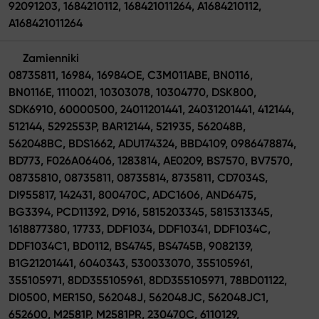
92091203, 1684210112, 168421011264, A1684210112,
A168421011264
Zamienniki
08735811, 16984, 16984OE, C3M011ABE, BN0116,
BN0116E, 1110021, 10303078, 10304770, DSK800,
SDK6910, 60000500, 24011201441, 24031201441, 412144,
512144, 5292553P, BAR12144, 521935, 562048B,
562048BC, BDS1662, ADU174324, BBD4109, 0986478874,
BD773, F026A06406, 1283814, AE0209, BS7570, BV7570,
08735810, 08735811, 08735814, 8735811, CD7034S,
DI955817, 142431, 800470C, ADC1606, AND6475,
BG3394, PCD11392, D916, 5815203345, 5815313345,
1618877380, 17733, DDF1034, DDF10341, DDF1034C,
DDF1034C1, BD0112, BS4745, BS4745B, 9082139,
B1G21201441, 6040343, 530033070, 355105961,
355105971, 8DD355105961, 8DD355105971, 78BD01122,
DI0500, MER150, 562048J, 562048JC, 562048JC1,
652600, M2581P, M2581PR, 230470C, 6110129,