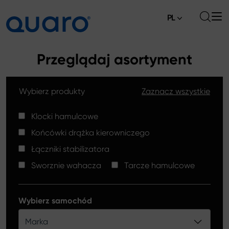
PL
O nas
Przeglądaj asortyment
Oferta
Wybierz produkty
Zaznacz wszystkie
Klocki hamulcowe
Aktualności
Tarcze hamulcowe High Carbon
Klocki hamulcowe
Gdzie kupić
Końcówki drążka kierowniczego
Końcówki drążków kierowniczych
Kontakt
Łączniki stabilizatora
Klocki hamulcowe Silver Ceramic
Sworznie wahacza
Tarcze hamulcowe
Łączniki stabilizatora
Tarcze hamulcowe
Wybierz samochód
Sworznie wahacza
Marka