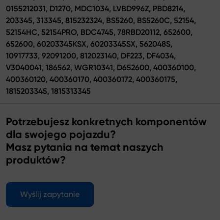
0155212031, D1270, MDC1034, LVBD996Z, PBD8214,
203345, 313345, 815232324, BS5260, BS5260C, 52154,
52154HC, 52154PRO, BDC4745, 78RBD20112, 652600,
652600, 60203345KSX, 60203345SX, 562048S,
10917733, 92091200, 812023140, DF223, DF4034,
V3040041, 186562, WGR10341, D652600, 400360100,
400360120, 400360170, 400360172, 400360175,
1815203345, 1815313345
Potrzebujesz konkretnych komponentów
dla swojego pojazdu?
Masz pytania na temat naszych
produktów?
Wyślij zapytanie