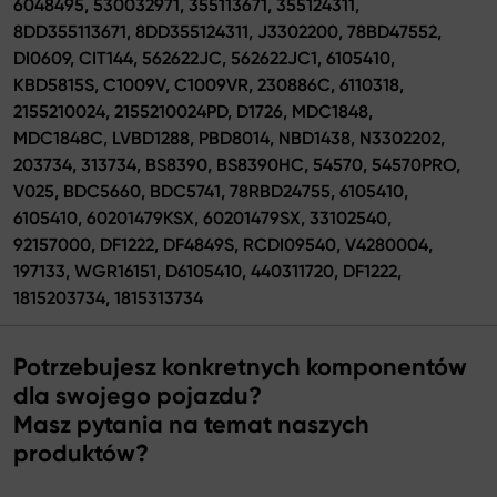
6048495, 530032971, 355113671, 355124311,
8DD355113671, 8DD355124311, J3302200, 78BD47552,
DI0609, CIT144, 562622JC, 562622JC1, 6105410,
KBD5815S, C1009V, C1009VR, 230886C, 6110318,
2155210024, 2155210024PD, D1726, MDC1848,
MDC1848C, LVBD1288, PBD8014, NBD1438, N3302202,
203734, 313734, BS8390, BS8390HC, 54570, 54570PRO,
V025, BDC5660, BDC5741, 78RBD24755, 6105410,
6105410, 60201479KSX, 60201479SX, 33102540,
92157000, DF1222, DF4849S, RCDI09540, V4280004,
197133, WGR16151, D6105410, 440311720, DF1222,
1815203734, 1815313734
Potrzebujesz konkretnych komponentów
dla swojego pojazdu?
Masz pytania na temat naszych
produktów?