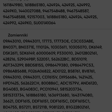
1611841980, 1618865180, 424924, 424925, 424992,
4249K0, 1440027088, 9467548488, 9467548587,
9467548588, 92157003, 1618865180, 424924, 424925,
424992, 4249K0, SU001A1064
Zamienniki
09A43010, 09A43011, 17773, 17773OE, C3C033ABE,
BN0371, BN0371E, 1110124, 10303611, 10305070, DK6149,
DSK2611, SDK6149, 60000609, P330010, 24012802161,
428216, 5290498P, 522051, 562622BC, BDS1019,
ADT343299, BBD5815S, 0986479380, 0986479C53,
0986AB5688, F026A06822, AD0122, BS8761, BV8761,
09A43010, 09A43011, CD7615V, DI956684, 1421425,
HPD1425, 562622CH, 800886C, ADC1579V, AND6120,
BG4083, BG4083C, PCD10941, 5815203734,
5815313734, 1618865180, 1636913680, 1643174080,
36621, DDF1615, DDF16151, DDF1615C, DDF1615C1,
BD4755, BS7211, BS7211B, 9081220, B1G22802161,