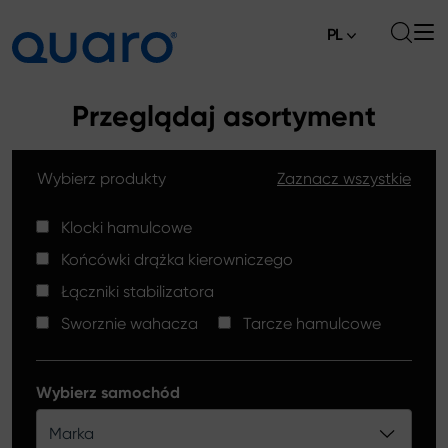
PL
O nas
Przeglądaj asortyment
Oferta
Wybierz produkty
Zaznacz wszystkie
Klocki hamulcowe
Aktualności
Tarcze hamulcowe High Carbon
Klocki hamulcowe
Gdzie kupić
Końcówki drążka kierowniczego
Końcówki drążków kierowniczych
Kontakt
Łączniki stabilizatora
Klocki hamulcowe Silver Ceramic
Sworznie wahacza
Tarcze hamulcowe
Łączniki stabilizatora
Tarcze hamulcowe
Wybierz samochód
Sworznie wahacza
Marka