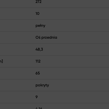
272
10
pełny
Oś przednia
48,3
m]
112
65
pokryty
9
4,16