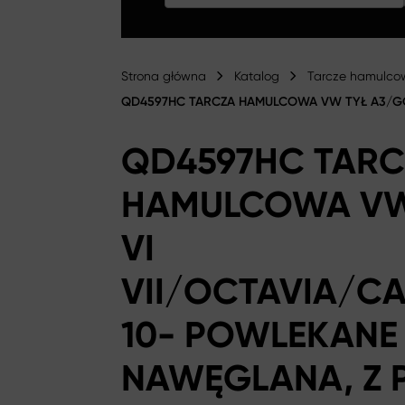
Strona główna
Katalog
Tarcze hamulco
QD4597HC TARCZA HAMULCOWA VW TYŁ A3/GO
QD4597HC TARC
HAMULCOWA VW
VI
VII/OCTAVIA/C
10- POWLEKAN
NAWĘGLANA, Z