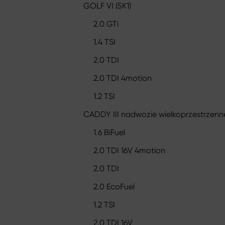
GOLF VI (5K1)
2.0 GTi
1.4 TSI
2.0 TDI
2.0 TDI 4motion
1.2 TSI
CADDY III nadwozie wielkoprzestrzenne
1.6 BiFuel
2.0 TDI 16V 4motion
2.0 TDI
2.0 EcoFuel
1.2 TSI
2.0 TDI 16V