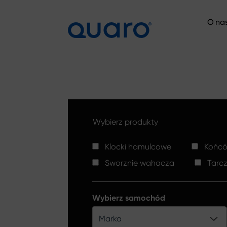
O na
O na
Wybierz produkty
Klocki hamulcowe
Końców
Sworznie wahacza
Tarc
Wybierz samochód
Marka