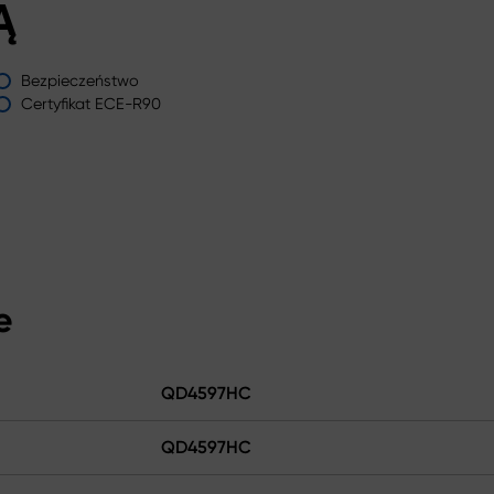
Ą
Bezpieczeństwo
Certyfikat ECE-R90
e
QD4597HC
QD4597HC