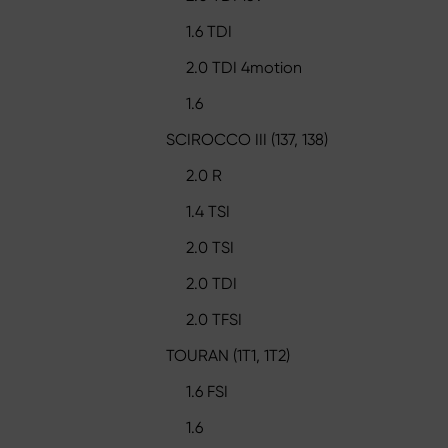
1.6 TDI
2.0 TDI 4motion
1.6
SCIROCCO III (137, 138)
2.0 R
1.4 TSI
2.0 TSI
2.0 TDI
2.0 TFSI
TOURAN (1T1, 1T2)
1.6 FSI
1.6