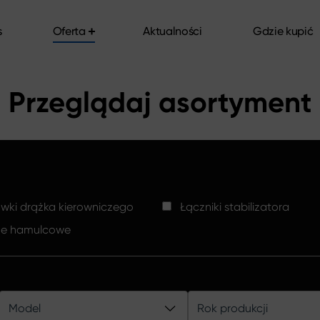
s
Oferta
Aktualności
Gdzie kupić
s
Oferta
Aktualności
Gdzie kupić
Przeglądaj asortyment
ki drążka kierowniczego
Łączniki stabilizatora
ze hamulcowe
Model
Rok produkcji